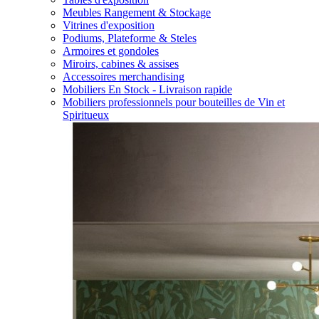
Meubles Rangement & Stockage
Vitrines d'exposition
Podiums, Plateforme & Steles
Armoires et gondoles
Miroirs, cabines & assises
Accessoires merchandising
Mobiliers En Stock - Livraison rapide
Mobiliers professionnels pour bouteilles de Vin et
Spiritueux