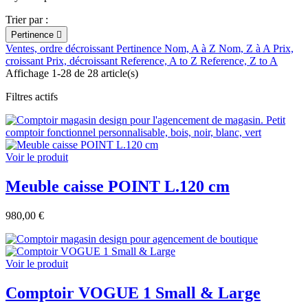
Trier par :
Pertinence

Ventes, ordre décroissant
Pertinence
Nom, A à Z
Nom, Z à A
Prix,
croissant
Prix, décroissant
Reference, A to Z
Reference, Z to A
Affichage 1-28 de 28 article(s)
Filtres actifs
Voir le produit
Meuble caisse POINT L.120 cm
980,00 €
Voir le produit
Comptoir VOGUE 1 Small & Large