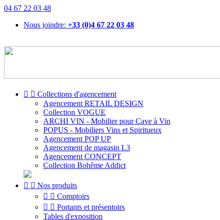
04 67 22 03 48
Nous joindre:
+33 (0)4 67 22 03 48


Collections d'agencement
Agencement RETAIL DESIGN
Collection VOGUE
ARCHI VIN - Mobilier pour Cave à Vin
POPUS - Mobiliers Vins et Spiritueux
Agencement POP UP
Agencement de magasin L3
Agencement CONCEPT
Collection Bohême Addict


Nos produits


Comptoirs


Portants et présentoirs
Tables d'exposition