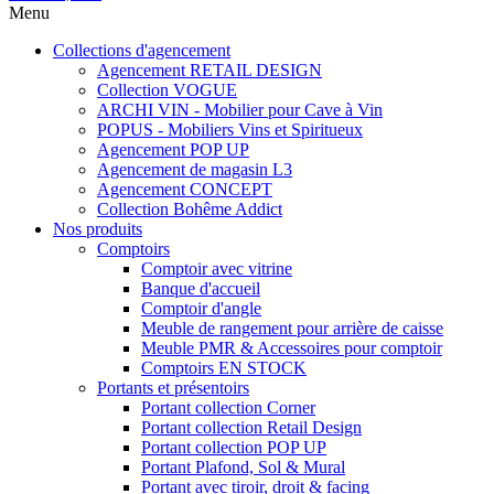
Menu
Collections d'agencement
Agencement RETAIL DESIGN
Collection VOGUE
ARCHI VIN - Mobilier pour Cave à Vin
POPUS - Mobiliers Vins et Spiritueux
Agencement POP UP
Agencement de magasin L3
Agencement CONCEPT
Collection Bohême Addict
Nos produits
Comptoirs
Comptoir avec vitrine
Banque d'accueil
Comptoir d'angle
Meuble de rangement pour arrière de caisse
Meuble PMR & Accessoires pour comptoir
Comptoirs EN STOCK
Portants et présentoirs
Portant collection Corner
Portant collection Retail Design
Portant collection POP UP
Portant Plafond, Sol & Mural
Portant avec tiroir, droit & facing