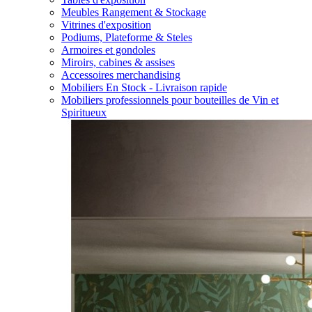
Meubles Rangement & Stockage
Vitrines d'exposition
Podiums, Plateforme & Steles
Armoires et gondoles
Miroirs, cabines & assises
Accessoires merchandising
Mobiliers En Stock - Livraison rapide
Mobiliers professionnels pour bouteilles de Vin et
Spiritueux