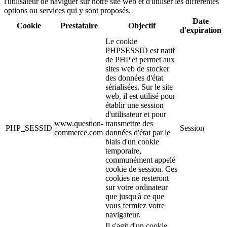
l'utilisateur de naviguer sur notre site web et d'utiliser les différentes
options ou services qui y sont proposés.
Date
Cookie
Prestataire
Objectif
d'expiration
Le cookie
PHPSESSID est natif
de PHP et permet aux
sites web de stocker
des données d'état
sérialisées. Sur le site
web, il est utilisé pour
établir une session
d'utilisateur et pour
www.question-
transmettre des
PHP_SESSID
Session
commerce.com
données d'état par le
biais d'un cookie
temporaire,
communément appelé
cookie de session. Ces
cookies ne resteront
sur votre ordinateur
que jusqu'à ce que
vous fermiez votre
navigateur.
Il s'agit d'un cookie