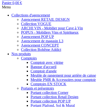
Panier
0,00 €
Menu
Collections d'agencement
Agencement RETAIL DESIGN
Collection VOGUE
ARCHI VIN - Mobilier pour Cave à Vin
POPUS - Mobiliers Vins et Spiritueux
Agencement POP UP
Agencement de magasin L3
Agencement CONCEPT
Collection Bohême Addict
Nos produits
Comptoirs
Comptoir avec vitrine
Banque d'accueil
Comptoir d'angle
Meuble de rangement pour arrière de caisse
Meuble PMR & Accessoires pour comptoir
Comptoirs EN STOCK
Portants et présentoirs
Portant collection Corner
Portant collection Retail Design
Portant collection POP UP
Portant Plafond, Sol & Mural