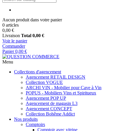
Aucun produit dans votre panier
0 articles
0,00 €
Livraison
Total
0,00 €
Voir le panier
Commander
Panier
0,00 €
Menu
Collections d'agencement
Agencement RETAIL DESIGN
Collection VOGUE
ARCHI VIN - Mobilier pour Cave à Vin
POPUS - Mobiliers Vins et Spiritueux
Agencement POP UP
Agencement de magasin L3
Agencement CONCEPT
Collection Bohême Addict
Nos produits
Comptoirs
Comptoir avec vitrine