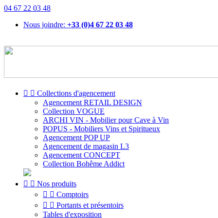
04 67 22 03 48
Nous joindre:
+33 (0)4 67 22 03 48


Collections d'agencement
Agencement RETAIL DESIGN
Collection VOGUE
ARCHI VIN - Mobilier pour Cave à Vin
POPUS - Mobiliers Vins et Spiritueux
Agencement POP UP
Agencement de magasin L3
Agencement CONCEPT
Collection Bohême Addict


Nos produits


Comptoirs


Portants et présentoirs
Tables d'exposition