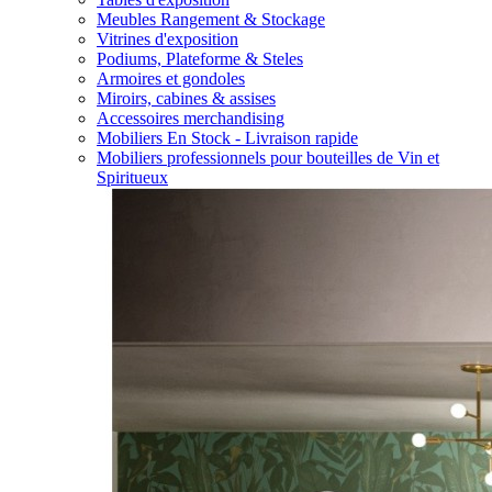
Meubles Rangement & Stockage
Vitrines d'exposition
Podiums, Plateforme & Steles
Armoires et gondoles
Miroirs, cabines & assises
Accessoires merchandising
Mobiliers En Stock - Livraison rapide
Mobiliers professionnels pour bouteilles de Vin et
Spiritueux