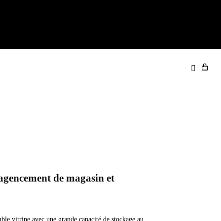
’agencement de magasin et
uble vitrine avec une grande capacité de stockage au