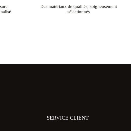
sure
Des matériaux de qualités, soigneusement
nalisé
sélectionnés
SERVICE CLIENT