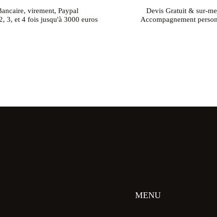
Bancaire, virement, Paypal
Devis Gratuit & sur-me
, 3, et 4 fois jusqu'à 3000 euros
Accompagnement person
MENU