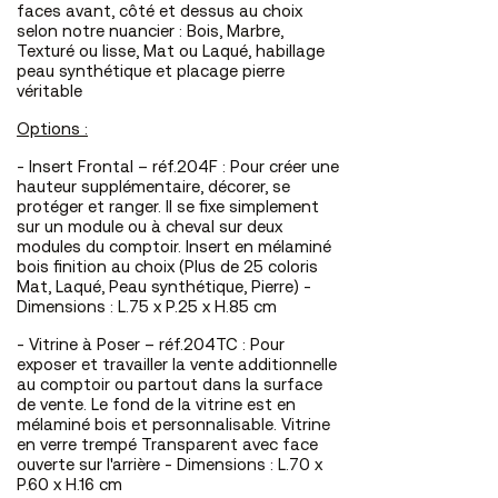
faces avant, côté et dessus au choix
selon notre nuancier : Bois, Marbre,
Texturé ou lisse, Mat ou Laqué, habillage
peau synthétique et placage pierre
véritable
Options :
-
Insert Frontal – réf.204F :
Pour créer une
hauteur supplémentaire, décorer, se
protéger et ranger. Il se fixe simplement
sur un module ou à cheval sur deux
modules du comptoir. Insert en mélaminé
bois finition au choix (Plus de 25 coloris
Mat, Laqué, Peau synthétique, Pierre) -
Dimensions : L.75 x P.25 x H.85 cm
-
Vitrine à Poser – réf.204TC :
Pour
exposer et travailler la vente additionnelle
au comptoir ou partout dans la surface
de vente. Le fond de la vitrine est en
mélaminé bois et personnalisable. Vitrine
en verre trempé Transparent avec face
ouverte sur l'arrière - Dimensions : L.70 x
P.60 x H.16 cm