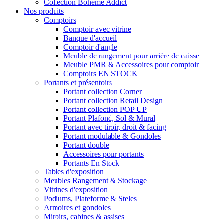
Collection Bohême Addict
Nos produits
Comptoirs
Comptoir avec vitrine
Banque d'accueil
Comptoir d'angle
Meuble de rangement pour arrière de caisse
Meuble PMR & Accessoires pour comptoir
Comptoirs EN STOCK
Portants et présentoirs
Portant collection Corner
Portant collection Retail Design
Portant collection POP UP
Portant Plafond, Sol & Mural
Portant avec tiroir, droit & facing
Portant modulable & Gondoles
Portant double
Accessoires pour portants
Portants En Stock
Tables d'exposition
Meubles Rangement & Stockage
Vitrines d'exposition
Podiums, Plateforme & Steles
Armoires et gondoles
Miroirs, cabines & assises