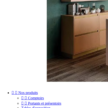


Nos produits


Comptoirs


Portants et présentoirs
Tables d'exposition