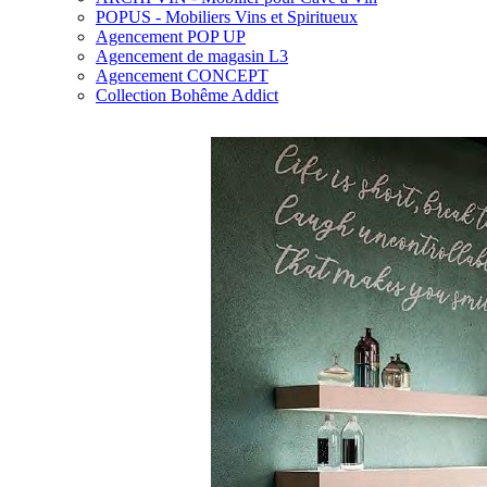
POPUS - Mobiliers Vins et Spiritueux
Agencement POP UP
Agencement de magasin L3
Agencement CONCEPT
Collection Bohême Addict