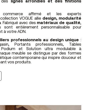
 des
lignes arrondies et des finitions
commerce affirmé et les experts
 collection VOGUE allie
design,
modularité
n
. Fabriqué avec des
matériaux de qualité
,
s sont entièrement personnalisable pour
t à votre ADN.
liers professionnels au design unique
:
in, Portants professionnels, Tables
r, Podium et Solution ultra modulable à
haque meuble se distingue par des formes
étique contemporaine qui inspire douceur et
isant vos produits.