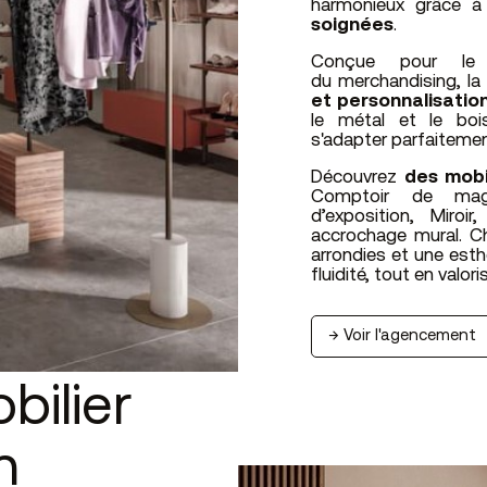
harmonieux grâce à
soignées
.
Conçue pour le 
du merchandising, la
et personnalisatio
le métal et le boi
s'adapter parfaitemen
Découvrez
des mobi
Comptoir de magas
d’exposition, Miroi
accrochage mural. C
arrondies et une esth
fluidité, tout en valor
→ Voir l'agencement
bilier
n