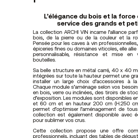
L’élégance du bois et la force
service des grands et pet
La collection ARCHI VIN incarne l’alliance parf
bois, de la pierre ou de la couleur et la 
Pensée pour les caves à vin professionnelles,
épiceries fines ou domaines viticoles, elle all
personnalisable, résistance et mise en v
bouteilles.
Sa belle structure en métal carré, 40 x 40 m
intégrées sur toute la hauteur permet une gr
installer un large choix d’accessoires à l
Chaque module s’aménage selon vos besoin
en bois, verre ou inclinées, des tiroirs de st
d’exposition. Les modules sont disponibles e
et 60 cm et en hauteur 200 cm (H.250 cm
permet d’optimiser l’aménagement de tous
collection est également disponible avec é
pour sublimer vos crus.
Cette collection propose une offre com
professionnels, incluant des tables de dégus