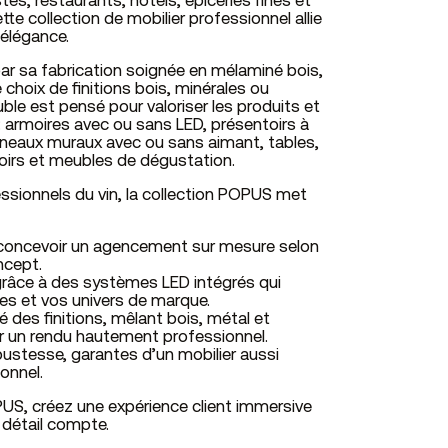
es, restaurants, hôtels, épiceries fines et
tte collection de mobilier professionnel allie
 élégance.
r sa fabrication soignée en mélaminé bois,
 choix de finitions bois, minérales ou
le est pensé pour valoriser les produits et
: armoires avec ou sans LED, présentoirs à
anneaux muraux avec ou sans aimant, tables,
oirs et meubles de dégustation.
ssionnels du vin, la collection POPUS met
r concevoir un agencement sur mesure selon
ncept.
 grâce à des systèmes LED intégrés qui
les et vos univers de marque.
té des finitions, mêlant bois, métal et
r un rendu hautement professionnel.
robustesse, garantes d’un mobilier aussi
onnel.
PUS, créez une expérience client immersive
 détail compte.