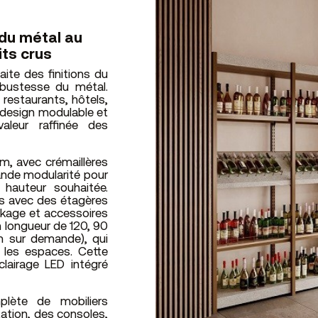
 du métal au
its crus
aite des finitions du
robustesse du métal.
 restaurants, hôtels,
ie design modulable et
aleur raffinée des
m, avec crémaillères
ande modularité pour
a hauteur souhaitée.
s avec des étagères
ockage et accessoires
n longueur de 120, 90
 sur demande), qui
 les espaces. Cette
clairage LED intégré
plète de mobiliers
tation, des consoles,