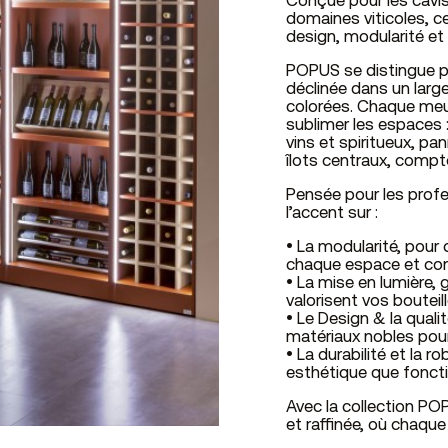
Conçue pour les cavist
domaines viticoles, ce
design, modularité et
POPUS se distingue pa
déclinée dans un large
colorées. Chaque meub
sublimer les espaces 
vins et spiritueux, p
îlots centraux, compt
Pensée pour les profe
l’accent sur :
• La modularité, pou
chaque espace et co
• La mise en lumière,
valorisent vos bouteil
• Le Design & la quali
matériaux nobles pou
• La durabilité et la 
esthétique que foncti
Avec la collection PO
et raffinée, où chaque