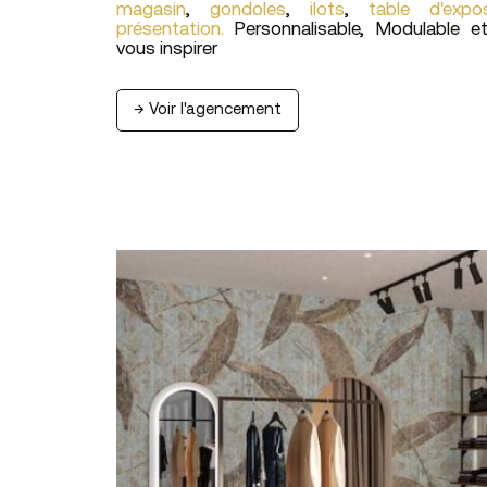
magasin
,
gondoles
,
ilots
,
table d'expos
présentation.
Personnalisable, Modulable e
vous inspirer
→ Voir l'agencement