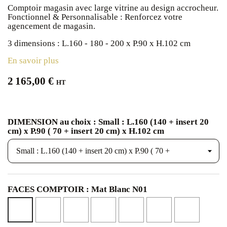
Comptoir magasin avec large vitrine au design accrocheur.
Fonctionnel & Personnalisable : Renforcez votre
agencement de magasin.
3 dimensions : L.160 - 180 - 200 x P.90 x H.102 cm
En savoir plus
2 165,00 €
HT
DIMENSION au choix : Small : L.160 (140 + insert 20
cm) x P.90 ( 70 + insert 20 cm) x H.102 cm
FACES COMPTOIR : Mat Blanc N01
Mat
Noyer
Calcaire
Beige
Chêne
Noyer
Mat
Noir
Cannelle
NS14
Canapa
Blond
Eucalyptu
Blanc
N02
N41
NS04
NS45
NS46
N01