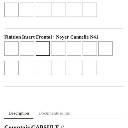
Marbre
Marbre
Laqué
Laqué
Cerisier
Pierre
Clair
Noie
Blanc
Noir
Noir
L17
Texturé
Texturé
L01
L02
L48
NSMA2
NSMA1
Finition Insert Frontal : Noyer Cannelle N41
Blanc
Noir
Beige
Calcaire
Chêne
Noyer
Noyer
Mat
Mat
Canapa
NS14
Blond
Eucalyptu
Cannelle
N01
N02
NS04
NS45
NS46
N41
Marbre
Marbre
Laqué
Laqué
Pierre
Cerisier
Clair
Noir
Blanc
Noir
L17
Noir
Texturé
Texturé
L01
L02
L48
NSMA2
NSMA1
Description
Documents joints
Comptoir CAPSULE
//