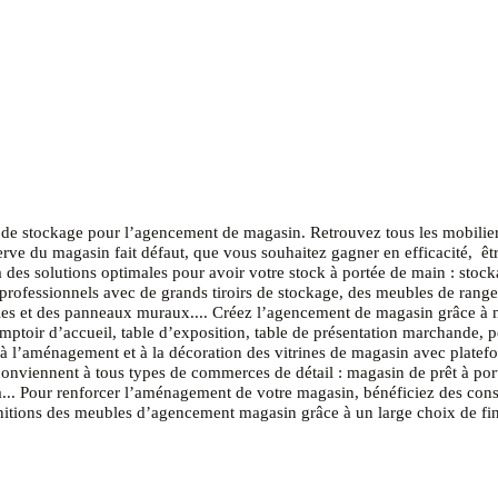
de stockage pour l’agencement de magasin. Retrouvez tous les mobilie
erve du magasin fait défaut, que vous souhaitez gagner en efficacité, ê
des solutions optimales pour avoir votre stock à portée de main : stocka
 professionnels avec de grands tiroirs de stockage, des meubles de rangem
lles et des panneaux muraux.... Créez l’agencement de magasin grâce à
ptoir d’accueil, table d’exposition, table de présentation marchande, p
à l’aménagement et à la décoration des vitrines de magasin avec platefor
nviennent à tous types de commerces de détail : magasin de prêt à por
pa... Pour renforcer l’aménagement de votre magasin, bénéficiez des con
finitions des meubles d’agencement magasin grâce à un large choix de fin