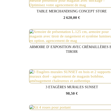
TABLE MERCHANDISING CONCEPT STORE
Voir le produit
2 620,00 €
ARMOIRE D' EXPOSITION AVEC CRÉMAILLÈRES 
Voir le produit
TIROIR
3 ETAGÈRES MURALES SUNSET
Voir le produit
98,50 €