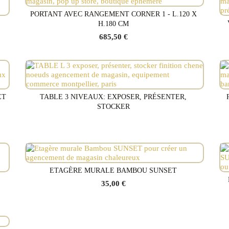
PORTANT AVEC RANGEMENT CORNER 1 - L.120 X
Voir le produit
H.180 CM
685,50 €
ET
TABLE 3 NIVEAUX: EXPOSER, PRÉSENTER,
Voir le produit
STOCKER
ETAGÈRE MURALE BAMBOU SUNSET
Voir le produit
35,00 €