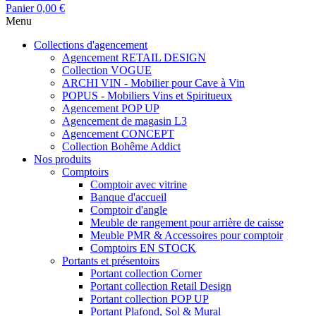
Panier
0,00 €
Menu
Collections d'agencement
Agencement RETAIL DESIGN
Collection VOGUE
ARCHI VIN - Mobilier pour Cave à Vin
POPUS - Mobiliers Vins et Spiritueux
Agencement POP UP
Agencement de magasin L3
Agencement CONCEPT
Collection Bohême Addict
Nos produits
Comptoirs
Comptoir avec vitrine
Banque d'accueil
Comptoir d'angle
Meuble de rangement pour arrière de caisse
Meuble PMR & Accessoires pour comptoir
Comptoirs EN STOCK
Portants et présentoirs
Portant collection Corner
Portant collection Retail Design
Portant collection POP UP
Portant Plafond, Sol & Mural