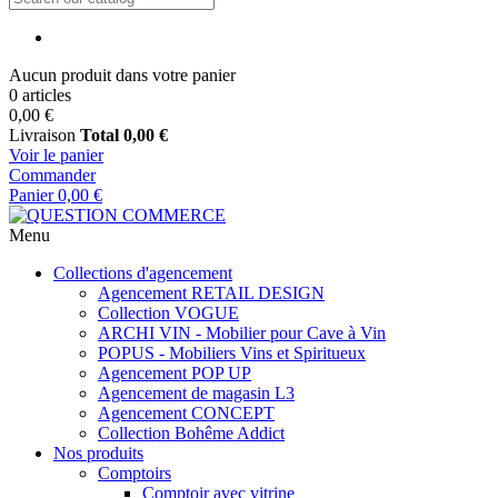
Aucun produit dans votre panier
0 articles
0,00 €
Livraison
Total
0,00 €
Voir le panier
Commander
Panier
0,00 €
Menu
Collections d'agencement
Agencement RETAIL DESIGN
Collection VOGUE
ARCHI VIN - Mobilier pour Cave à Vin
POPUS - Mobiliers Vins et Spiritueux
Agencement POP UP
Agencement de magasin L3
Agencement CONCEPT
Collection Bohême Addict
Nos produits
Comptoirs
Comptoir avec vitrine