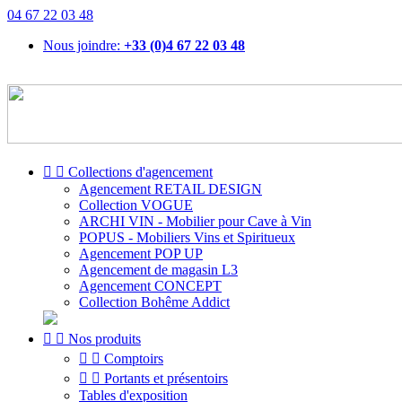
04 67 22 03 48
Nous joindre:
+33 (0)4 67 22 03 48


Collections d'agencement
Agencement RETAIL DESIGN
Collection VOGUE
ARCHI VIN - Mobilier pour Cave à Vin
POPUS - Mobiliers Vins et Spiritueux
Agencement POP UP
Agencement de magasin L3
Agencement CONCEPT
Collection Bohême Addict


Nos produits


Comptoirs


Portants et présentoirs
Tables d'exposition