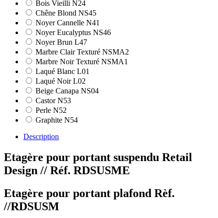
Bois Vieilli N24
Chêne Blond NS45
Noyer Cannelle N41
Noyer Eucalyptus NS46
Noyer Brun L47
Marbre Clair Texturé NSMA2
Marbre Noir Texturé NSMA1
Laqué Blanc L01
Laqué Noir L02
Beige Canapa NS04
Castor N53
Perle N52
Graphite N54
Description
Etagère pour portant suspendu Retail
Design
// Réf. RDSUSME
Etagère pour portant plafond Rèf.
//RDSUSM