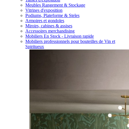
Meubles Rangement & Stockage
Vitrines d'exposition
Podiums, Plateforme & Steles
Armoires et gondoles
Miroirs, cabines & assises
Accessoires merchandising
Mobiliers En Stock - Livraison rapide
Mobiliers professionnels pour bouteilles de Vin et
Spiritueux