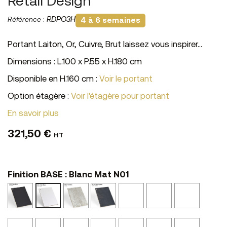
Retail Design
Référence
:
RDPO3H
4 à 6 semaines
Portant Laiton, Or, Cuivre, Brut laissez vous inspirer...
Dimensions : L.100 x P.55 x H.180 cm
Disponible en H.160 cm :
Voir le portant
Option étagère :
Voir l'étagère pour portant
En savoir plus
321,50 €
HT
Finition BASE : Blanc Mat N01
Noir
Ciment
Tôle
Bois
Noyer
Perle
Blanc
Mat
N10
Oxydée
Vieilli
Cannelle
N52
Mat
N02
N11
N24
N41
N01
Castor
Graphite
Beige
Calcaire
Marbre
Marbre
Chêne