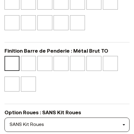
N53
N54
Canapa
NS14
Noir
Clair
Blond
NS04
Texturé
Texturé
NS45
NSMA1
NSMA2
Noyer
Blanc
Noir
Bronze
Noyer
Eucalyptus
Laqué
Laqué
L12
Brun
NS46
L01
L02
L47
Finition Barre de Penderie : Métal Brut TO
Epoxy
Epoxy
Epoxy
Epoxy
Epoxy
Or
Métal
Blanc
Noir
Bronze
Cuivre
Brunito
Glossy
Brut
BO
NO
BZ
RA
BR
OL
TO
Laiton
Cuivre
Brossé
Glossy
OS
RL
Option Roues : SANS Kit Roues