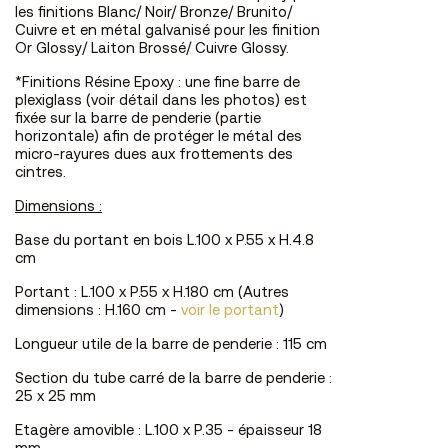
les finitions Blanc/ Noir/ Bronze/ Brunito/
Cuivre et en métal galvanisé pour les finition
Or Glossy/ Laiton Brossé/ Cuivre Glossy.
*Finitions Résine Epoxy : une fine barre de
plexiglass (voir détail dans les photos) est
fixée sur la barre de penderie (partie
horizontale) afin de protéger le métal des
micro-rayures dues aux frottements des
cintres.
Dimensions :
Base du portant en bois L.100 x P.55 x H.4.8
cm
Portant : L.100 x P.55 x H.180 cm (Autres
dimensions : H.160 cm -
voir le portant
)
Longueur utile de la barre de penderie : 115 cm
Section du tube carré de la barre de penderie :
25 x 25 mm
Etagère amovible : L.100 x P.35 - épaisseur 18