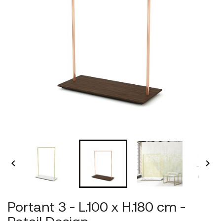


Portant 3 - L.100 x H.180 cm -