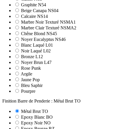
Graphite N54
Beige Canapa NS04
Calcaire NS14
Marbre Noir Texturé NSMA1
Marbre Clair Texturé NSMA2
Chêne Blond NS45
Noyer Eucalyptus NS46
Blanc Laqué L01
Noir Laqué L02
Bronze L12
Noyer Brun L47
Rose Punk
Argile
Jaune Pop
Bleu Saphir
Pourpre
Finition Barre de Penderie : Métal Brut TO
Métal Brut TO
Epoxy Blanc BO
Epoxy Noir NO
Epoxy Bronze BZ