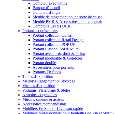
Comptoir avec vitrine
Banque d'accueil
Comptoir d'angle
Meuble de rangement pour arrière de caisse
Meuble PMR & Accessoires pour comptoir
Comptoirs EN STOCK
Portants et présentoirs
Portant collection Corner
Portant collection Retail Design
Portant collection POP UP
Portant Plafond, Sol & Mural
Portant avec tiroir, droit & facing
Portant modulable & Gondoles
Portant double
Accessoires pour portants
Portants En Stock
Tables d'exposition
Meubles Rangement & Stockage
Vitrines d'exposition
Podiums, Plateforme & Steles
Armoires et gondoles
Miroirs, cabines & assises
Accessoires merchandising
Mobiliers En Stock - Livraison rapide
Mobiliers professionnels pour bouteilles de Vin et Spirit