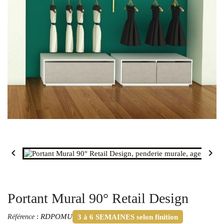


Portant Mural 90° Retail Design
:
RDPOMU
Référence
3 à 6 SEMAINES selon finition