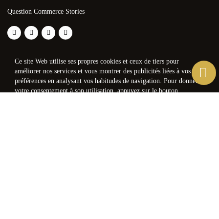
Question Commerce Stories
Ce site Web utilise ses propres cookies et ceux de tiers pour
améliorer nos services et vous montrer des publicités liées à vos
préférences en analysant vos habitudes de navigation. Pour donner
votre consentement à son utilisation, appuyez sur le bouton
Accepter.
Plus d'informations
Personnaliser les cookies
J'ACCEPTE
REJETER TOUT
PRÉFÉRENCES EN MATIÈRE DE
COOKIES