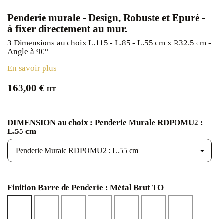
Penderie murale - Design, Robuste et Epuré -
à fixer directement au mur.
3 Dimensions au choix L.115 - L.85 - L.55 cm x P.32.5 cm -
Angle à 90°
En savoir plus
163,00 €
HT
DIMENSION au choix : Penderie Murale RDPOMU2 :
L.55 cm
Finition Barre de Penderie : Métal Brut TO
Epoxy
Epoxy
Epoxy
Epoxy
Epoxy
Epoxy
Métal
Blanc
Noir
Bronze
Or
Cuivre
Brunito
Brut
BO
NO
BZ
OA
RA
BR
TO