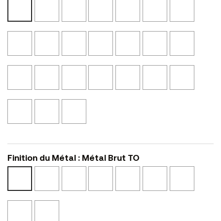
Noir
Ciment
Perle
Castor
Graphite
Noyer
Blanc
Mat
N10
N52
N53
N54
Cannelle
Mat
N02
N41
N01
Rose
Calcaire
Chêne
Beige
Marbre
Marbre
Noyer
Fée
NS14
Blond
Canapa
Noir
Clair
Eucalyp
N21
NS45
NS04
Texturé
Texturé
NS46
NSMA1
NSMA2
Bronze
Laqué
Laqué
Terracotta
Pierre
Cerisier
Rose
L12
Noir
Blanc
L25
L17
Noir
Punk
L02
L01
L48
Jaune
Bleu
Argile
Pop
Saphir
Finition du Métal : Métal Brut TO
Epoxy
Epoxy
Epoxy
Epoxy
Epoxy
Epoxy
Métal
Blanc
Noir
Bronze
Cuivre
Brunito
Or
Brut
BO
NO
BZ
RA
BR
OA
TO
Epoxy
Epoxy
Champagne
Brique