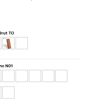
 Brut TO
Epoxy
Epoxy
Epoxy
Bronze
Cuivre
Brunito
BZ
RA
BR
nc N01
e
Chêne
Noyer
Marbre
Marbre
Laqué
Laqué
Blond
Cannelle
Clair
Noir
Blanc
Noir
NS45
N41
Texturé
Texturé
L01
L02
NSMA2
NSMA1
Graphite
Avec
N54
Etagère
VERRE
Trempé
Transparent