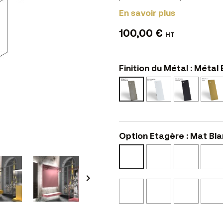
En savoir plus
100,00 €
HT
Finition du Métal : Métal
Epoxy
Epoxy
Métal
Blanc
Noir
Brut
BO
NO
TO
Option Etagère : Mat Bla
Mat
Calcair
Mat
Noir
NS14
Blanc
N02
N01

Beige
Castor
Perle
Canapa
N53
N52
NS04