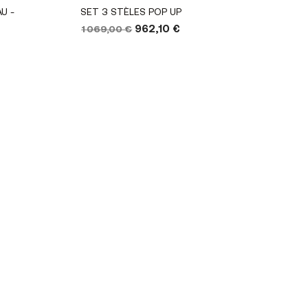
Voir le produit
U -
SET 3 STÈLES POP UP
1 069,00 €
962,10 €
Voir
MEUBLE V
1 