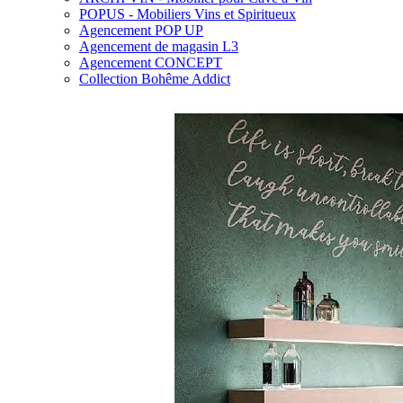
POPUS - Mobiliers Vins et Spiritueux
Agencement POP UP
Agencement de magasin L3
Agencement CONCEPT
Collection Bohême Addict