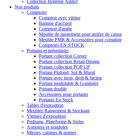
Collection Bohême Addict
Nos produits
Comptoirs
Comptoir avec vitrine
Banque d'accueil
Comptoir d'angle
Meuble de rangement pour arrière de caisse
Meuble PMR & Accessoires pour comptoir
Comptoirs EN STOCK
Portants et présentoirs
Portant collection Corner
Portant collection Retail Design
Portant collection POP UP
Portant Plafond, Sol & Mural
Portant avec tiroir, droit & facing
Portant modulable & Gondoles
Portant double
Accessoires pour portants
Portants En Stock
Tables d'exposition
Meubles Rangement & Stockage
Vitrines d'exposition
Podiums, Plateforme & Steles
Armoires et gondoles
Miroirs, cabines & assises