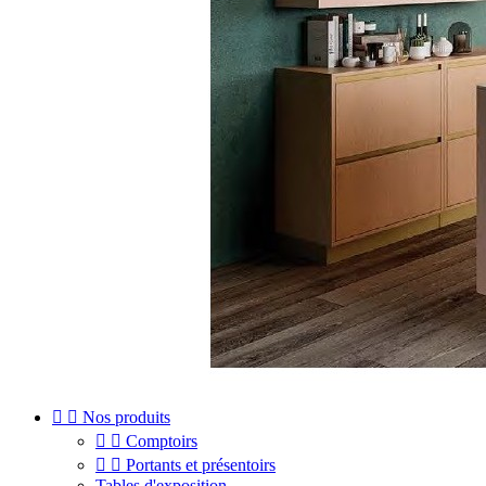


Nos produits


Comptoirs


Portants et présentoirs
Tables d'exposition