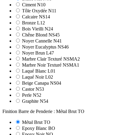
Ciment N10
Tôle Oxydée N11
Calcaire NS14
Bronze L12
Bois Vieilli N24
Chêne Blond NS45
Noyer Cannelle N41
Noyer Eucalyptus NS46
Noyer Brun L47
Marbre Clair Texturé NSMA2
Marbre Noir Texturé NSMA1
Laqué Blanc L01
Laqué Noir L02
Beige Canapa NS04
Castor N53
Perle N52
Graphite N54
Finition Barre de Penderie : Métal Brut TO
Métal Brut TO
Epoxy Blanc BO
Epoxy Noir NO