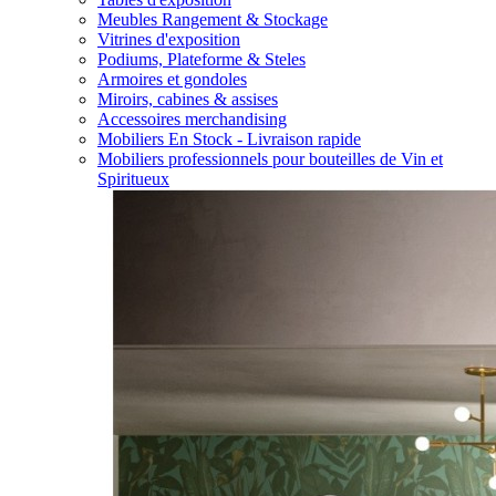
Meubles Rangement & Stockage
Vitrines d'exposition
Podiums, Plateforme & Steles
Armoires et gondoles
Miroirs, cabines & assises
Accessoires merchandising
Mobiliers En Stock - Livraison rapide
Mobiliers professionnels pour bouteilles de Vin et
Spiritueux