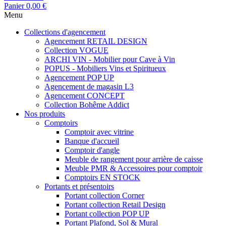
Panier
0,00 €
Menu
Collections d'agencement
Agencement RETAIL DESIGN
Collection VOGUE
ARCHI VIN - Mobilier pour Cave à Vin
POPUS - Mobiliers Vins et Spiritueux
Agencement POP UP
Agencement de magasin L3
Agencement CONCEPT
Collection Bohême Addict
Nos produits
Comptoirs
Comptoir avec vitrine
Banque d'accueil
Comptoir d'angle
Meuble de rangement pour arrière de caisse
Meuble PMR & Accessoires pour comptoir
Comptoirs EN STOCK
Portants et présentoirs
Portant collection Corner
Portant collection Retail Design
Portant collection POP UP
Portant Plafond, Sol & Mural