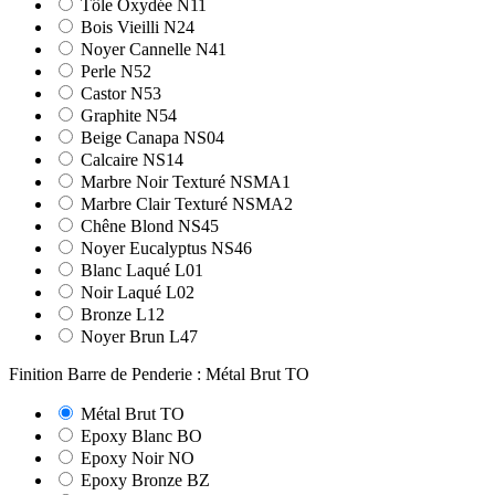
Tôle Oxydée N11
Bois Vieilli N24
Noyer Cannelle N41
Perle N52
Castor N53
Graphite N54
Beige Canapa NS04
Calcaire NS14
Marbre Noir Texturé NSMA1
Marbre Clair Texturé NSMA2
Chêne Blond NS45
Noyer Eucalyptus NS46
Blanc Laqué L01
Noir Laqué L02
Bronze L12
Noyer Brun L47
Finition Barre de Penderie : Métal Brut TO
Métal Brut TO
Epoxy Blanc BO
Epoxy Noir NO
Epoxy Bronze BZ