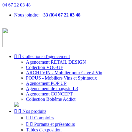
04 67 22 03 48
Nous joindre:
+33 (0)4 67 22 03 48


Collections d'agencement
Agencement RETAIL DESIGN
Collection VOGUE
ARCHI VIN - Mobilier pour Cave à Vin
POPUS - Mobiliers Vins et Spiritueux
Agencement POP UP
Agencement de magasin L3
Agencement CONCEPT
Collection Bohême Addict


Nos produits


Comptoirs


Portants et présentoirs
Tables d'exposition