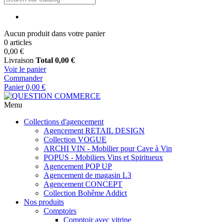
Aucun produit dans votre panier
0 articles
0,00 €
Livraison
Total
0,00 €
Voir le panier
Commander
Panier
0,00 €
Menu
Collections d'agencement
Agencement RETAIL DESIGN
Collection VOGUE
ARCHI VIN - Mobilier pour Cave à Vin
POPUS - Mobiliers Vins et Spiritueux
Agencement POP UP
Agencement de magasin L3
Agencement CONCEPT
Collection Bohême Addict
Nos produits
Comptoirs
Comptoir avec vitrine