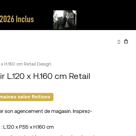
0 x H.160 cm Retail Design
ir L.120 x H.160 cm Retail
maines selon finitions
er son agencement de magasin. Inspirez-
 : L.120 x P.55 x H.160 cm