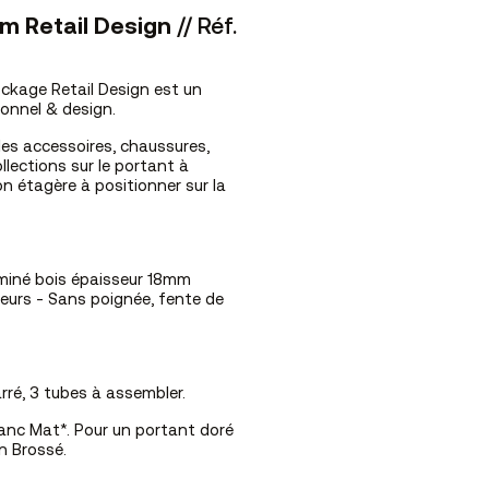
 cm Retail Design
// Réf.
ockage Retail Design est un
onnel & design.
r les accessoires, chaussures,
llections sur le portant à
n étagère à positionner sur la
aminé bois épaisseur 18mm
seurs - Sans poignée, fente de
rré, 3 tubes à assembler.
Blanc Mat*. Pour un portant doré
on Brossé.