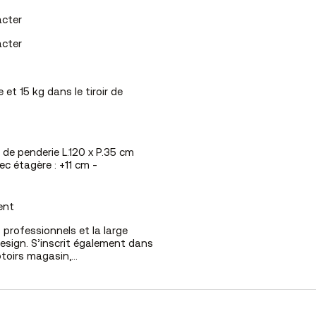
acter
acter
 et 15 kg dans le tiroir de
de penderie L.120 x P.35 cm
c étagère : +11 cm -
ment
s professionnels
et la large
sign. S’inscrit également dans
toirs magasin
,…