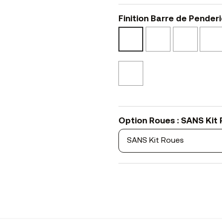
Finition Barre de Penderi
Epoxy
Epoxy
Métal
Blanc
Noir
Brut
BO
NO
TO
Cuivre
Brossé
RS
Option Roues : SANS Kit