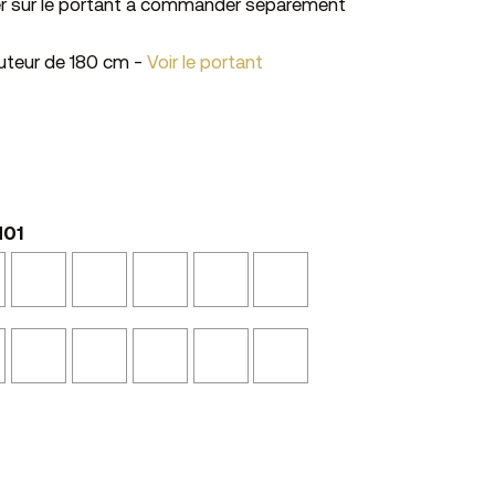
er sur le portant à commander séparément
auteur de 180 cm -
Voir le portant
N01
Tôle
Calcaire
Bronze
Bois
Chêne
Noyer
Oxydée
NS14
L12
Vieilli
Blond
Cannelle
N11
N24
NS45
N41
Marbre
Laqué
Laqué
Beige
Castor
Perle
Noir
Blanc
Noir
Canapa
N53
N52
Texturé
L01
L02
NS04
NSMA1