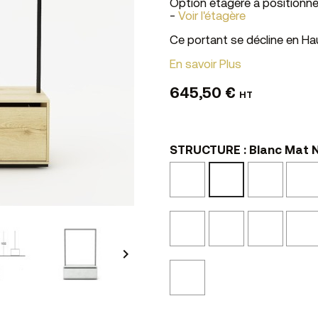
Option étagère à positionn
-
Voir l'étagère
Ce portant se décline en H
En savoir Plus
645,50 €
HT
STRUCTURE : Blanc Mat 
Noir
Ciment
Blanc
Mat
N10
Mat
N02
N01
Noyer
Noyer
Marbre
Eucalyptus
Brun
Clair
NS46
L47
Texturé

NSMA2
Graphite
N54