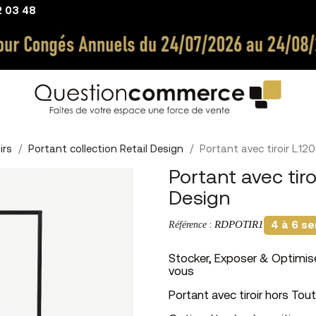
2 03 48
irs
Portant collection Retail Design
Portant avec tiroir L.12
Portant avec tiro
Design
RDPOTIR1
Référence
:
4 à 6 se
Stocker, Exposer & Optimis
vous
Portant avec tiroir hors Tout