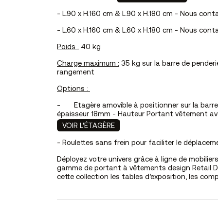
- L.90 x H.160 cm & L.90 x H.180 cm - Nous cont
- L.60 x H.160 cm & L.60 x H.180 cm - Nous cont
Poids :
40 kg
Charge maximum :
35 kg sur la barre de penderie
rangement
Options :
-
Etagère amovible à positionner sur la barre 
épaisseur 18mm - Hauteur Portant vêtement ave
VOIR L'ÉTAGÈRE
- Roulettes sans frein pour faciliter le déplace
Déployez votre univers grâce à
ligne de mobilier
gamme de portant à vêtements design Retail De
cette collection les
tables d’exposition
, les
comp