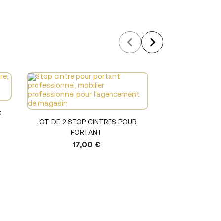
C
Voir le produit
LOT DE 2 STOP CINTRES POUR
PORTANT
17,00 €
Voir l
SUPPORT DE 
POUR 