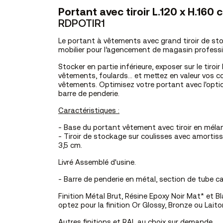
Portant avec tiroir L.120 x H.160
RDPOTIR1
Le portant à vêtements avec grand tiroir de st
mobilier pour l’agencement de magasin professi
Stocker en partie inférieure, exposer sur le tiroi
vêtements, foulards... et mettez en valeur vos co
vêtements. Optimisez votre portant avec l'optio
barre de penderie.
Caractéristiques :
- Base du portant vêtement avec tiroir en mél
-
Tiroir de stockage sur coulisses avec amortis
3,5 cm.
Livré Assemblé d'usine.
- Barre de penderie en métal, section de tube ca
Finition Métal Brut, Résine Epoxy Noir Mat* et 
optez pour la finition Or Glossy, Bronze ou Lait
Autres finitions et RAL au choix sur demande