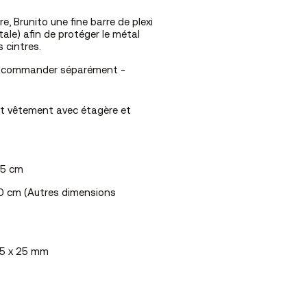
re, Brunito une fine barre de plexi
tale) afin de protéger le métal
 cintres.
e à commander séparément
-
ant vêtement avec étagère et
.45 cm
.160 cm (Autres dimensions
 25 x 25 mm