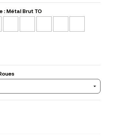
e : Métal Brut TO
Epoxy
Epoxy
Epoxy
Or
Laiton
Cuivre
Bronze
Cuivre
Brunito
Glossy
Brossé
Glossy
BZ
RA
BR
OL
OS
RL
 Roues