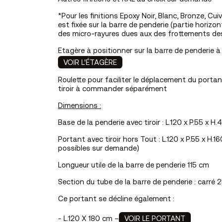
*Pour les finitions Epoxy Noir, Blanc, Bronze, Cuiv
est fixée sur la barre de penderie (partie horizon
des micro-rayures dues aux des frottements des
Etagère à positionner sur la barre de penderi
VOIR L'ÉTAGÈRE
Roulette pour faciliter le déplacement du port
tiroir à commander séparément
Dimensions :
Base de la penderie avec tiroir : L.120 x P.55 x H
Portant avec tiroir hors Tout : L.120 x P.55 x H
possibles sur demande)
Longueur utile de la barre de penderie 115 cm
Section du tube de la barre de penderie : carré
Ce portant se décline également :
- L.120 X 180 cm –
VOIR LE PORTANT