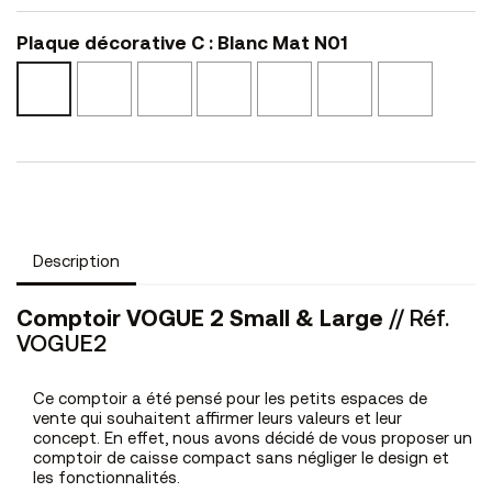
Plaque décorative C : Blanc Mat N01
Noir
Noyer
Marbre
Calcaire
Pierre
Cerisier
Blanc
Mat
Cannelle
Clair
NS14
L17
Noir
Mat
N02
N41
Texturé
L48
N01
NSMA2
Description
Comptoir VOGUE 2 Small & Large
// Réf.
VOGUE2
Ce comptoir a été pensé pour les petits espaces de
vente qui souhaitent affirmer leurs valeurs et leur
concept. En effet, nous avons décidé de vous proposer un
comptoir de caisse compact sans négliger le design et
les fonctionnalités.