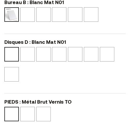
Bureau B : Blanc Mat N01
Noir
Noyer
Marbre
Calcaire
Pierre
Blanc
Mat
Cannelle
Clair
NS14
L17
Mat
N02
N41
Texturé
N01
NSMA2
Disques D : Blanc Mat N01
Noir
Rose
Noyer
Marbre
Calcaire
Pierre
Blanc
Mat
Fée
Cannelle
Clair
NS14
L17
Mat
N02
N21
N41
Texturé
N01
NSMA2
Cerisier
Noir
L48
PIEDS : Métal Brut Vernis TO
Epoxy
Epoxy
Métal
Blanc
Noir
Brut
Mat
Mat
Vernis
BO
NO
TO