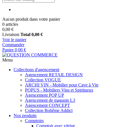
Aucun produit dans votre panier
0 articles
0,00 €
Livraison
Total
0,00 €
Voir le panier
Commander
Panier
0,00 €
Menu
Collections d'agencement
Agencement RETAIL DESIGN
Collection VOGUE
ARCHI VIN - Mobilier pour Cave à Vin
POPUS - Mobiliers Vins et Spiritueux
Agencement POP UP
Agencement de magasin L3
Agencement CONCEPT
Collection Bohême Addict
Nos produits
Comptoirs
Comptoir avec vitrine