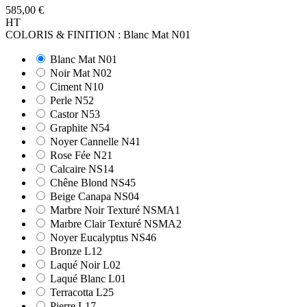
585,00 €
HT
COLORIS & FINITION : Blanc Mat N01
Blanc Mat N01
Noir Mat N02
Ciment N10
Perle N52
Castor N53
Graphite N54
Noyer Cannelle N41
Rose Fée N21
Calcaire NS14
Chêne Blond NS45
Beige Canapa NS04
Marbre Noir Texturé NSMA1
Marbre Clair Texturé NSMA2
Noyer Eucalyptus NS46
Bronze L12
Laqué Noir L02
Laqué Blanc L01
Terracotta L25
Pierre L17