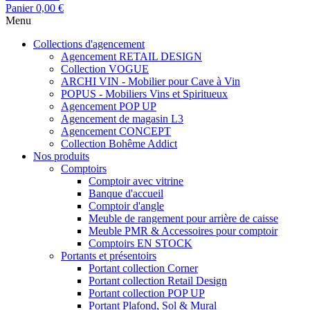
Panier
0,00 €
Menu
Collections d'agencement
Agencement RETAIL DESIGN
Collection VOGUE
ARCHI VIN - Mobilier pour Cave à Vin
POPUS - Mobiliers Vins et Spiritueux
Agencement POP UP
Agencement de magasin L3
Agencement CONCEPT
Collection Bohême Addict
Nos produits
Comptoirs
Comptoir avec vitrine
Banque d'accueil
Comptoir d'angle
Meuble de rangement pour arrière de caisse
Meuble PMR & Accessoires pour comptoir
Comptoirs EN STOCK
Portants et présentoirs
Portant collection Corner
Portant collection Retail Design
Portant collection POP UP
Portant Plafond, Sol & Mural