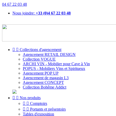
04 67 22 03 48
Nous joindre:
+33 (0)4 67 22 03 48


Collections d'agencement
Agencement RETAIL DESIGN
Collection VOGUE
ARCHI VIN - Mobilier pour Cave à Vin
POPUS - Mobiliers Vins et Spiritueux
Agencement POP UP
Agencement de magasin L3
Agencement CONCEPT
Collection Bohême Addict


Nos produits


Comptoirs


Portants et présentoirs
Tables d'exposition