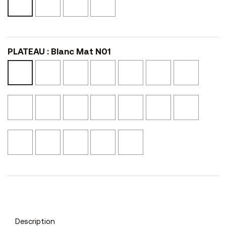
Noir
Mat
Mat
Blanc
L02
N01
N02
L01
PLATEAU : Blanc Mat N01
Noir
Noyer
Ciment
Tôle
Perle
Castor
Blanc
Mat
Cannelle
N10
Oxydée
N52
N53
Mat
N02
N41
N11
N01
Graphite
Calcaire
Bois
Chêne
Noyer
Beige
Marbre
N54
NS14
Vieilli
Blond
Eucalyptus
Canapa
Clair
N24
NS45
NS46
NS04
Texturé
NSMA2
Marbre
Laqué
Laqué
Noyer
Bronze
Noir
Blanc
Noir
Brun
L12
Texturé
L01
L02
L47
NSMA1
Description