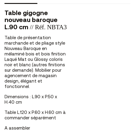
Table gigogne
nouveau baroque
// Réf. NBTA3
L.90 cm
Table de présentation
marchande et de pliage style
Nouveau Baroque en
mélaminé bois et bois finition
Laqué Mat ou Glossy coloris
noir et blanc (autres finitions
sur demande). Mobilier pour
agencement de magasin
design, élégant et
fonctionnel.
Dimensions : L.90 x P.50 x
H.40 cm
Table L.120 x P.60 x H.60 cm à
commander séparément
A assembler