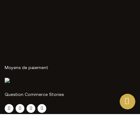
Moyens de paiement
Question Commerce Stories
Ce site Web utilise ses propres cookies et ceux de tiers
pour améliorer nos services et vous montrer des
publicités liées à vos préférences en analysant vos