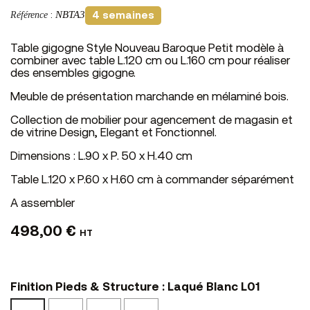
NBTA3
Référence
:
4 semaines
Table gigogne Style Nouveau Baroque Petit modèle à
combiner avec table L.120 cm ou L.160 cm pour réaliser
des ensembles gigogne.
Meuble de présentation marchande en mélaminé bois.
Collection de mobilier pour agencement de magasin et
de vitrine Design, Elegant et Fonctionnel.
Dimensions : L.90 x P. 50 x H.40 cm
Table L.120 x P.60 x H.60 cm à commander séparément
A assembler
498,00 €
HT
Finition Pieds & Structure : Laqué Blanc L01
Laqué
Blanc
Noir
Laqué