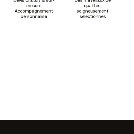
Devis Gratuit & sur-
Des matériaux de
mesure
qualités,
Accompagnement
soigneusement
personnalisé
sélectionnés