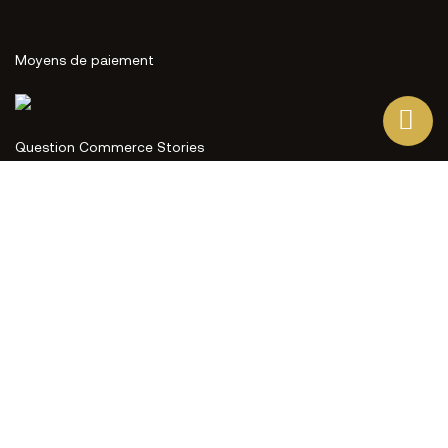
Moyens de paiement
Question Commerce Stories
Ce site Web utilise ses propres cookies et ceux de tiers
pour améliorer nos services et vous montrer des
publicités liées à vos préférences en analysant vos
habitudes de navigation. Pour donner votre consentement
à son utilisation, appuyez sur le bouton Accepter.
Plus d'informations
Personnaliser les cookies
J'ACCEPTE