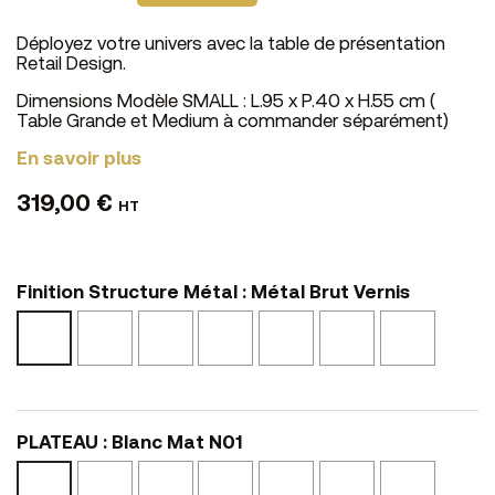
Déployez votre univers avec la table de présentation
Retail Design.
Dimensions Modèle SMALL :
L.95 x P.40 x H.55 cm (
Table Grande et Medium à commander séparément)
En savoir plus
319,00 €
HT
Finition Structure Métal : Métal Brut Vernis
Epoxy
Epoxy
Epoxy
Epoxy
Epoxy
Epoxy
Métal
Blanc
Noir
Bronze
Cuivre
Brunito
Champa
Brut
Mat
Mat
BZ
RA
BR
CH
Vernis
PLATEAU : Blanc Mat N01
Noir
Noyer
Rose
Calcaire
Olive
Chêne
Blanc
Mat
Cannelle
Fée
NS14
NS23
Blond
Mat