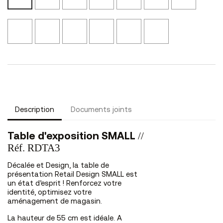
N02
N41
N21
NS45
N01
Beige
Laqué
Laqué
Pierre
Terracotta
Cerisier
Canapa
Blanc
Noir
L17
L25
Noir
NS04
L01
L02
L48
Description
Documents joints
//
Table d'exposition SMALL
Réf. RDTA3
Décalée et Design, la table de
présentation Retail D
esign SMALL
est
un état d’esprit ! Renforcez votre
identité, optimisez votre
aménagement de magasin.
La hauteur de 55 cm est idéale. A