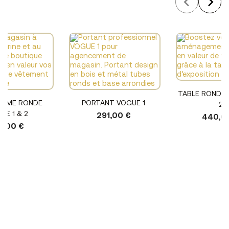
TABLE RONDE 
ORME RONDE
PORTANT VOGUE 1
2
UE 1 & 2
291,00 €
440,0
0,00 €