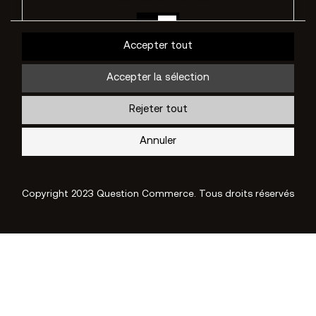
Non
Oui
Accepter tout
Description
Accepter la sélection
Rejeter tout
Cookies de performance
Annuler
Non
Oui
Description
Copyright 2023 Question Commerce. Tous droits réservés
Autres cookies
Non
Oui
Description