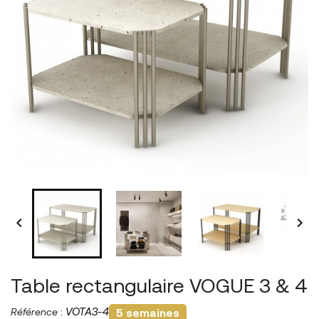


Table rectangulaire VOGUE 3 & 4
Référence
:
VOTA3-4
5 semaines