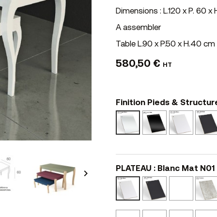
Dimensions : L.120 x P. 60 x
A assembler
Table L.90 x P.50 x H.40 
580,50 €
HT
Finition Pieds & Structur
Laqué
Blanc
Laqué
Noir
Mat
Blanc
L02
N01
L01
PLATEAU : Blanc Mat N01

Noir
Noyer
Blanc
Mat
Cannell
Mat
N02
N41
N01
Bois
Chêne
Noyer