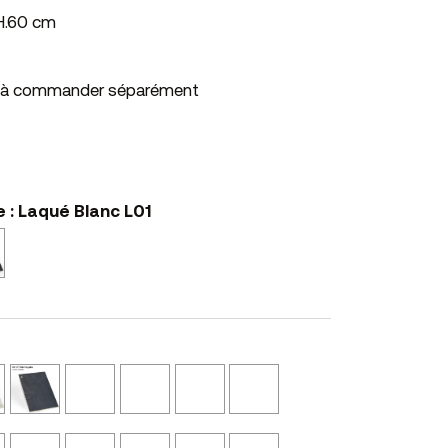
 H.60 cm
cm à commander séparément
e : Laqué Blanc L01
Noir
Mat
N02
Ciment
Tôle
Perle
Castor
Graphite
Calcaire
e
N10
Oxydée
N52
N53
N54
NS14
N11
Beige
Marbre
Marbre
Laqué
Laqué
Noyer