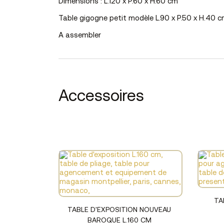
Dimensions : L.120 x P.60 x H.60 cm
Table gigogne petit modèle L.90 x P.50 x H.4
A assembler
Accessoires
TA
Voir le produit
TABLE D'EXPOSITION NOUVEAU
BAROQUE L.160 CM