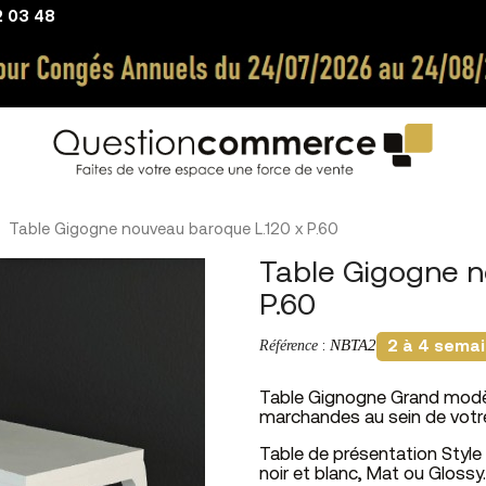
2 03 48
Table Gigogne nouveau baroque L.120 x P.60
Table Gigogne n
P.60
NBTA2
Référence
:
2 à 4 sema
Table Gignogne Grand modèl
marchandes au sein de votre 
Table de présentation Style
noir et blanc, Mat ou Glossy