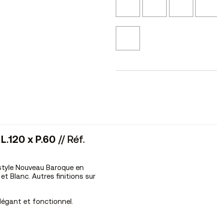
Vieilli
Blond
Eucalyp
N24
NS45
NS46
Bronze
L12
L.120 x P.60
// Réf.
style Nouveau Baroque en
et Blanc. Autres finitions sur
égant et fonctionnel.