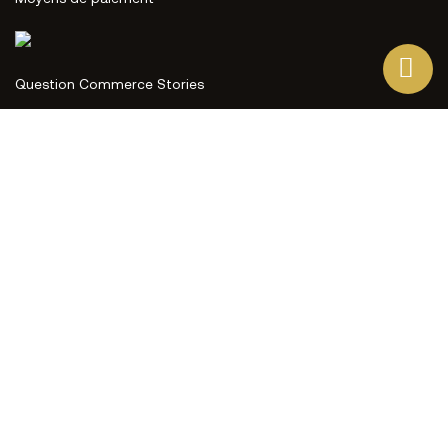
Question Commerce Stories
Ce site Web utilise ses propres cookies et ceux de tiers
pour améliorer nos services et vous montrer des
publicités liées à vos préférences en analysant vos
habitudes de navigation. Pour donner votre consentement
à son utilisation, appuyez sur le bouton Accepter.
Plus d'informations
Personnaliser les cookies
J'ACCEPTE
REJETER TOUT