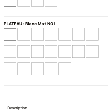
Noir
Mat
Mat
Blanc
L02
N01
N02
L01
PLATEAU : Blanc Mat N01
Noir
Noyer
Ciment
Tôle
Perle
Castor
Blanc
Mat
Cannelle
N10
Oxydée
N52
N53
Mat
N02
N41
N11
N01
Graphite
Calcaire
Bois
Chêne
Noyer
Beige
Marbre
N54
NS14
Vieilli
Blond
Eucalyptus
Canapa
Clair
N24
NS45
NS46
NS04
Texturé
NSMA2
Marbre
Laqué
Laqué
Noyer
Bronze
Noir
Blanc
Noir
Brun
L12
Texturé
L01
L02
L47
NSMA1
Description