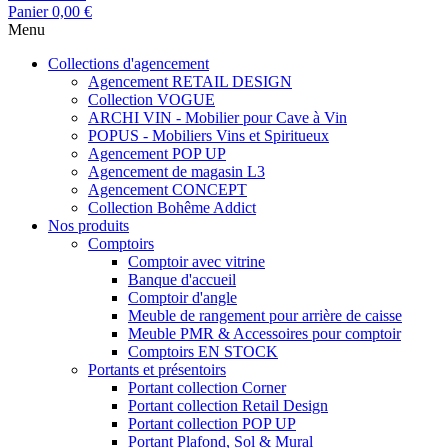
Panier
0,00 €
Menu
Collections d'agencement
Agencement RETAIL DESIGN
Collection VOGUE
ARCHI VIN - Mobilier pour Cave à Vin
POPUS - Mobiliers Vins et Spiritueux
Agencement POP UP
Agencement de magasin L3
Agencement CONCEPT
Collection Bohême Addict
Nos produits
Comptoirs
Comptoir avec vitrine
Banque d'accueil
Comptoir d'angle
Meuble de rangement pour arrière de caisse
Meuble PMR & Accessoires pour comptoir
Comptoirs EN STOCK
Portants et présentoirs
Portant collection Corner
Portant collection Retail Design
Portant collection POP UP
Portant Plafond, Sol & Mural