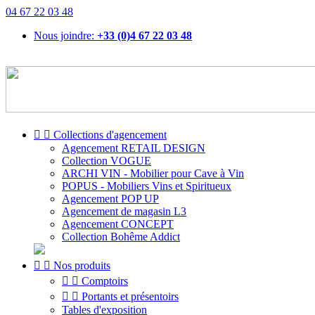
04 67 22 03 48
Nous joindre:
+33 (0)4 67 22 03 48


Collections d'agencement
Agencement RETAIL DESIGN
Collection VOGUE
ARCHI VIN - Mobilier pour Cave à Vin
POPUS - Mobiliers Vins et Spiritueux
Agencement POP UP
Agencement de magasin L3
Agencement CONCEPT
Collection Bohême Addict


Nos produits


Comptoirs


Portants et présentoirs
Tables d'exposition