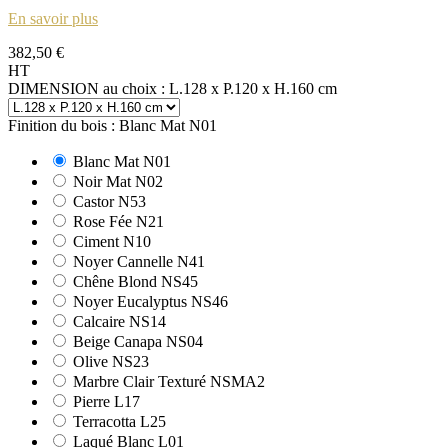
En savoir plus
382,50 €
HT
DIMENSION au choix : L.128 x P.120 x H.160 cm
Finition du bois : Blanc Mat N01
Blanc Mat N01
Noir Mat N02
Castor N53
Rose Fée N21
Ciment N10
Noyer Cannelle N41
Chêne Blond NS45
Noyer Eucalyptus NS46
Calcaire NS14
Beige Canapa NS04
Olive NS23
Marbre Clair Texturé NSMA2
Pierre L17
Terracotta L25
Laqué Blanc L01