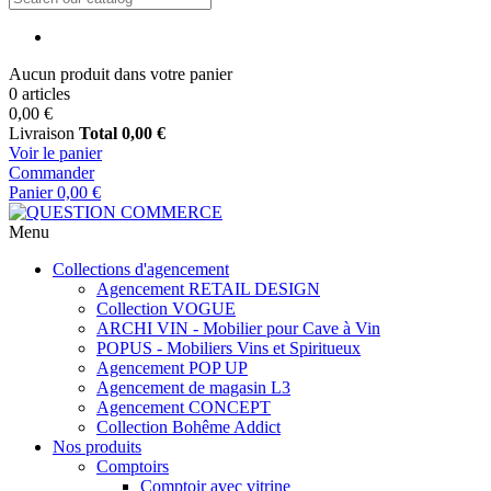
Aucun produit dans votre panier
0 articles
0,00 €
Livraison
Total
0,00 €
Voir le panier
Commander
Panier
0,00 €
Menu
Collections d'agencement
Agencement RETAIL DESIGN
Collection VOGUE
ARCHI VIN - Mobilier pour Cave à Vin
POPUS - Mobiliers Vins et Spiritueux
Agencement POP UP
Agencement de magasin L3
Agencement CONCEPT
Collection Bohême Addict
Nos produits
Comptoirs
Comptoir avec vitrine