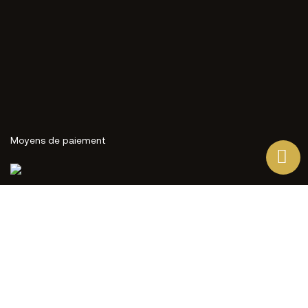
Moyens de paiement
Question Commerce Stories
Ce site Web utilise ses propres cookies et ceux de tiers
pour améliorer nos services et vous montrer des
publicités liées à vos préférences en analysant vos