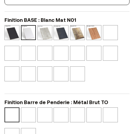
Finition BASE : Blanc Mat N01
Noir
Ciment
Tôle
Bois
Noyer
Perle
Blanc
Mat
N10
Oxydée
Vieilli
Cannelle
N52
Mat
N02
N11
N24
N41
N01
Castor
Graphite
Beige
Calcaire
Marbre
Marbre
Chêne
N53
N54
Canapa
NS14
Noir
Clair
Blond
NS04
Texturé
Texturé
NS45
NSMA1
NSMA2
Noyer
Blanc
Noir
Bronze
Noyer
Eucalyptus
Laqué
Laqué
L12
Brun
NS46
L01
L02
L47
Finition Barre de Penderie : Métal Brut TO
Epoxy
Epoxy
Epoxy
Epoxy
Epoxy
Or
Métal
Blanc
Noir
Bronze
Cuivre
Brunito
Glossy
Brut
BO
NO
BZ
RA
BR
OL
TO
Laiton
Cuivre