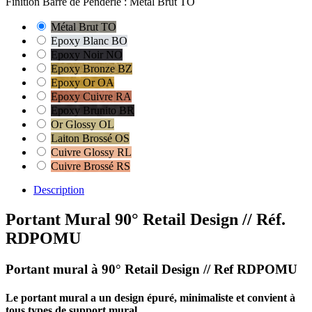
Finition Barre de Penderie : Métal Brut TO
Métal Brut TO
Epoxy Blanc BO
Epoxy Noir NO
Epoxy Bronze BZ
Epoxy Or OA
Epoxy Cuivre RA
Epoxy Brunito BR
Or Glossy OL
Laiton Brossé OS
Cuivre Glossy RL
Cuivre Brossé RS
Description
Portant Mural 90° Retail Design
// Réf.
RDPOMU
Portant mural à 90° Retail Design // Ref RDPOMU
Le portant mural a un design épuré, minimaliste et convient à
tous types de support mural.