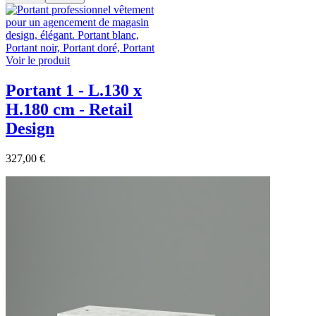
Voir le produit
Portant 1 - L.130 x
H.180 cm - Retail
Design
327,00 €