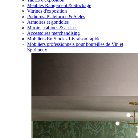
Meubles Rangement & Stockage
Vitrines d'exposition
Podiums, Plateforme & Steles
Armoires et gondoles
Miroirs, cabines & assises
Accessoires merchandising
Mobiliers En Stock - Livraison rapide
Mobiliers professionnels pour bouteilles de Vin et
Spiritueux