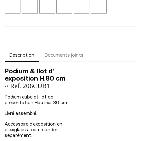
Cuir
Noyer
Noyer
Bronze
Laqué
Laqué
de
Eucalyptus
Brun
L12
Noir
Blanc
Chêne
NS46
L47
L02
L01
NS44
Description
Documents joints
Podium & Ilot d'
exposition H.80 cm
// Réf. 206CUB1
Podium cube et ilot de
présentation Hauteur 80 cm.
Livré assemblé.
Accessoire d'exposition en
plexiglass à commander
séparément.