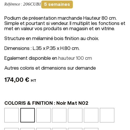
206CUB1
Référence
:
5 semaines
Podium de présentation marchande Hauteur 80 cm.
Simple et pourtant si vendeur. Il multiplit les fonctions et
met en valeur vos produits en magasin et en vitrine.
Structure en mélaminé bois finition au choix.
Dimensions : L.35 x P.35 x H.80 cm.
Egalement disponible en
hauteur 100 cm
Autres coloris et dimensions sur demande
174,00 €
HT
COLORIS & FINITION : Noir Mat N02
Blanc
Bois
Calcaire
Chêne
Marbre
Marbre
Noir
Mat
Vieilli
NS14
Blond
Noir
Clair
Mat
N01
N24
NS45
Texturé
Texturé
N02
NSMA1
NSMA2