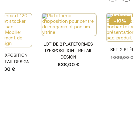
-10%
LOT DE 2 PLATEFORMES
SET 3 STÈLE
D'EXPOSITION - RETAIL
D'EXPOSITION
DESIGN
1 069,00 €
9
RETAIL DESIGN
638,00 €
2,00 €