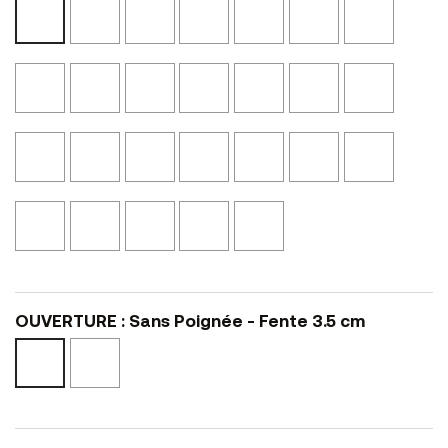
Noir
Ciment
Bois
Perle
Castor
Graphit
Blanc
Mat
N10
Vieilli
N52
N53
N54
Mat
N02
N24
N01
Noyer
Rose
Calcaire
Olive
Chêne
Chêne
Beige
Cannelle
Fée
NS14
NS23
Américain
Blond
Canapa
N41
N21
NS42
NS45
NS04
Marbre
Marbre
Noyer
Noyer
Bronze
Laqué
Laqué
Noir
Clair
Eucalyptus
Brun
L12
Noir
Blanc
Texturé
Texturé
NS46
L47
L02
L01
NSMA1
NSMA2
Terracotta
Pierre
Pierre
Chêne
Cerisier
L25
L17
Sablé
Blanc
Noir
L15
L40
L48
OUVERTURE : Sans Poignée - Fente 3.5 cm
Poignées
Sans
standard
Poignée
SH
-
Fente
3.5
cm