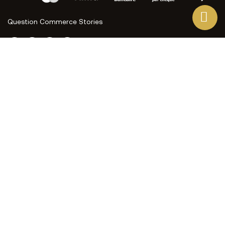
Question Commerce Stories
Ce site Web utilise ses propres cookies et ceux de tiers
pour améliorer nos services et vous montrer des
publicités liées à vos préférences en analysant vos
habitudes de navigation. Pour donner votre consentement
à son utilisation, appuyez sur le bouton Accepter.
Plus d'informations
Personnaliser les cookies
J'ACCEPTE
REJETER TOUT
PRÉFÉRENCES EN MATIÈRE DE COOKIES