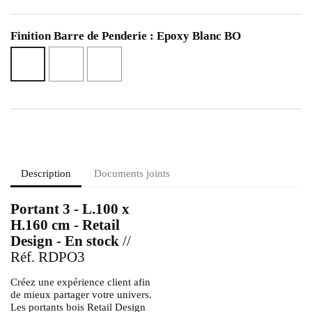
Finition Barre de Penderie : Epoxy Blanc BO
Epoxy
Or
Epoxy
Noir
Glossy
Blanc
NO
OL
BO
Description
Documents joints
Portant 3 - L.100 x
H.160 cm - Retail
Design - En stock
//
Réf. RDPO3
Créez une expérience client afin
de mieux partager votre univers.
Le
s portants bois Retail Design