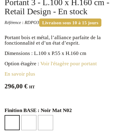
Portant 3 - L.100 x H.160 cm -
Retail Design - En stock
:
RDPO3
Référence
Livraison sous 10 à 15 jours
Portant bois et métal, l’alliance parfaite de la
fonctionnalité et d’un état d’esprit.
Dimensions : L.100 x P.55 x H.160 cm
Option étagère :
Voir l'étagère pour portant
En savoir plus
296,00 €
HT
Finition BASE : Noir Mat N02
Blanc
Marbre
Noir
Mat
Clair
Mat
N01
Texturé
N02
NSMA2