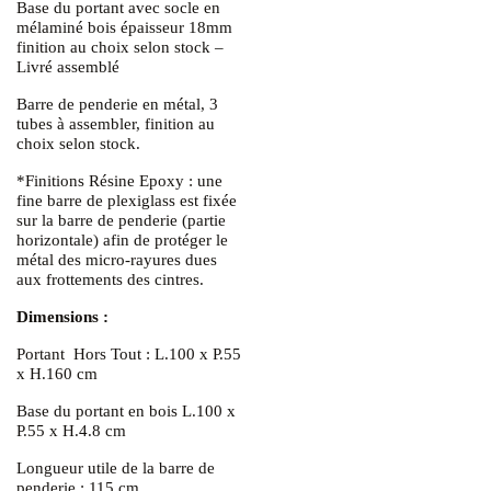
Base du portant avec socle en
mélaminé bois épaisseur 18mm
finition au choix selon stock –
Livré assemblé
Barre de penderie en métal, 3
tubes à assembler, finition au
choix selon stock.
*Finitions Résine Epoxy : une
fine barre de plexiglass est fixée
sur la barre de penderie (partie
horizontale) afin de protéger le
métal des micro-rayures dues
aux frottements des cintres.
Dimensions :
Portant Hors Tout : L.100 x P.55
x H.160 cm
Base du portant en bois L.100 x
P.55 x H.4.8 cm
Longueur utile de la barre de
penderie : 115 cm