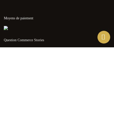
Moyens de paiement
Question Commerce Stories
Ce site Web utilise ses propres cookies et ceux de tiers pour
améliorer nos services et vous montrer des publicités liées à vos
préférences en analysant vos habitudes de navigation. Pour donner
votre consentement à son utilisation, appuyez sur le bouton
Accepter.
Plus d'informations
Personnaliser les cookies
J'ACCEPTE