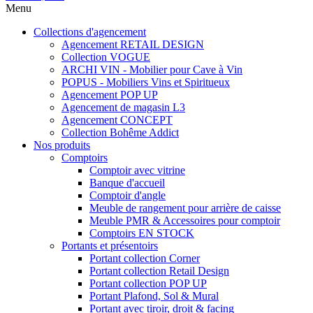
Menu
Collections d'agencement
Agencement RETAIL DESIGN
Collection VOGUE
ARCHI VIN - Mobilier pour Cave à Vin
POPUS - Mobiliers Vins et Spiritueux
Agencement POP UP
Agencement de magasin L3
Agencement CONCEPT
Collection Bohême Addict
Nos produits
Comptoirs
Comptoir avec vitrine
Banque d'accueil
Comptoir d'angle
Meuble de rangement pour arrière de caisse
Meuble PMR & Accessoires pour comptoir
Comptoirs EN STOCK
Portants et présentoirs
Portant collection Corner
Portant collection Retail Design
Portant collection POP UP
Portant Plafond, Sol & Mural
Portant avec tiroir, droit & facing