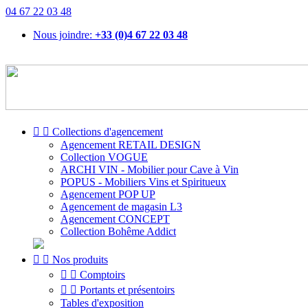
04 67 22 03 48
Nous joindre:
+33 (0)4 67 22 03 48


Collections d'agencement
Agencement RETAIL DESIGN
Collection VOGUE
ARCHI VIN - Mobilier pour Cave à Vin
POPUS - Mobiliers Vins et Spiritueux
Agencement POP UP
Agencement de magasin L3
Agencement CONCEPT
Collection Bohême Addict


Nos produits


Comptoirs


Portants et présentoirs
Tables d'exposition