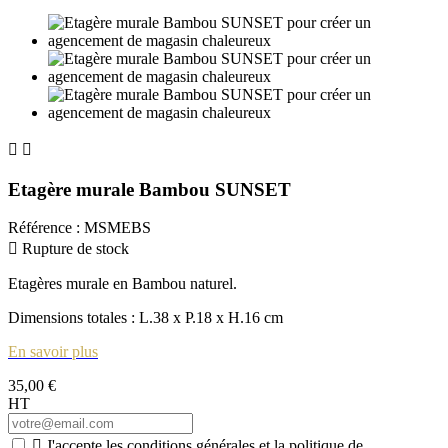


Etagère murale Bambou SUNSET
Référence
:
MSMEBS

Rupture de stock
Etagères murale en Bambou naturel.
Dimensions totales : L.38 x P.18 x H.16 cm
En savoir plus
35,00 €
HT

J'accepte les conditions générales et la politique de