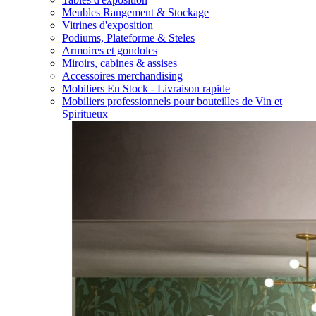
Meubles Rangement & Stockage
Vitrines d'exposition
Podiums, Plateforme & Steles
Armoires et gondoles
Miroirs, cabines & assises
Accessoires merchandising
Mobiliers En Stock - Livraison rapide
Mobiliers professionnels pour bouteilles de Vin et
Spiritueux