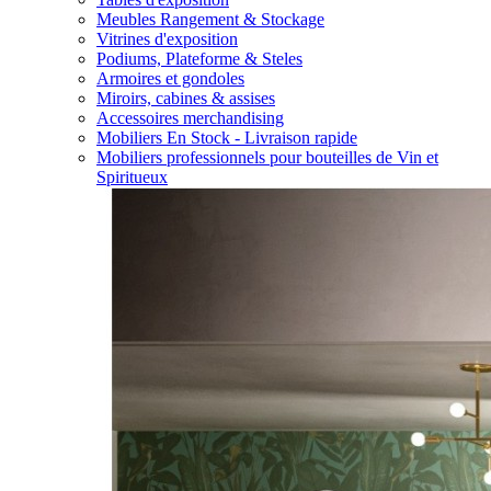
Meubles Rangement & Stockage
Vitrines d'exposition
Podiums, Plateforme & Steles
Armoires et gondoles
Miroirs, cabines & assises
Accessoires merchandising
Mobiliers En Stock - Livraison rapide
Mobiliers professionnels pour bouteilles de Vin et
Spiritueux