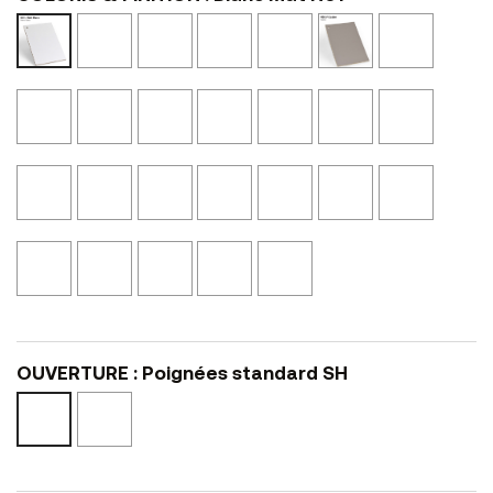
Noir
Ciment
Bois
Perle
Castor
Graphit
Blanc
Mat
N10
Vieilli
N52
N53
N54
Mat
N02
N24
N01
Noyer
Rose
Calcaire
Olive
Chêne
Chêne
Beige
Cannelle
Fée
NS14
NS23
Américain
Blond
Canapa
N41
N21
NS42
NS45
NS04
Marbre
Marbre
Noyer
Noyer
Bronze
Laqué
Laqué
Noir
Clair
Eucalyptus
Brun
L12
Noir
Blanc
Texturé
Texturé
NS46
L47
L02
L01
NSMA1
NSMA2
Terracotta
Pierre
Pierre
Chêne
Cerisier
L25
L17
Sablé
Blanc
Noir
L15
L40
L48
OUVERTURE : Poignées standard SH
Poignée
Poignées
en
standard
L
SH
-
HL