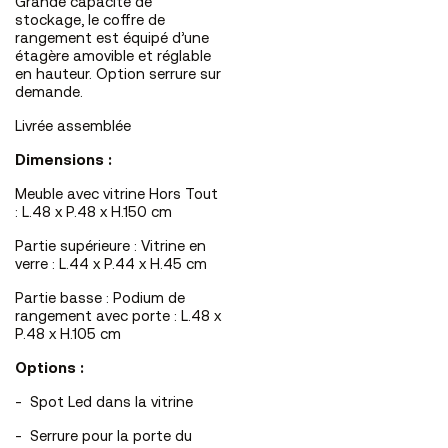
Grande capacité de
stockage, le coffre de
rangement est équipé d’une
étagère amovible et réglable
en hauteur. Option serrure sur
demande.
Livrée assemblée
Dimensions :
Meuble avec vitrine Hors Tout
: L.48 x P.48 x H.150 cm
Partie supérieure : Vitrine en
verre : L.44 x P.44 x H.45 cm
Partie basse : Podium de
rangement avec porte : L.48 x
P.48 x H.105 cm
Options :
-
S
pot
Led dans la vitrine
-
Serrure pour la porte du