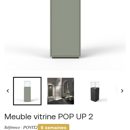


Meuble vitrine POP UP 2
POVIT2
Référence
:
6 semaines