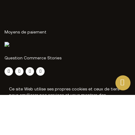
Moyens de paiement
Question Commerce Stories
Ce site Web utilise ses propres cookies et ceux de tiers
pour améliorer nos services et vous montrer des
publicités liées à vos préférences en analysant vos
habitudes de navigation. Pour donner votre consentement
à son utilisation, appuyez sur le bouton Accepter.
Plus d'informations
Personnaliser les cookies
J'ACCEPTE