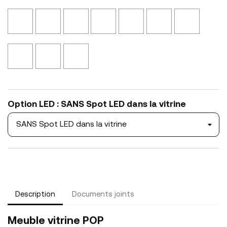
NSMA1
NSMA2
Noyer
Noyer
Bronze
Laqué
Laqué
Rose
Jaune
Eucalyptus
Brun
L12
Noir
Blanc
Punk
Pop
NS46
L47
L02
L01
Bleu
Pourpre
Argile
Saphir
Option LED : SANS Spot LED dans la vitrine
Description
Documents joints
Meuble vitrine POP