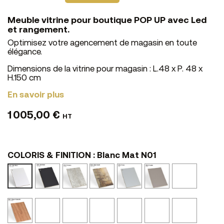
Meuble vitrine pour boutique POP UP avec Led
et rangement.
Optimisez votre agencement de magasin en toute
élégance.
Dimensions de la vitrine pour magasin : L.48 x P. 48 x
H.150 cm
En savoir plus
1 005,00 €
HT
COLORIS & FINITION : Blanc Mat N01
Noir
Ciment
Bois
Perle
Castor
Graphit
Blanc
Mat
N10
Vieilli
N52
N53
N54
Mat
N02
N24
N01
Noyer
Tôle
Calcaire
Chêne
Beige
Marbre
Marbre
Cannelle
Oxydée
NS14
Blond
Canapa
Noir
Clair
N41
N11
NS45
NS04
Texturé
Texturé