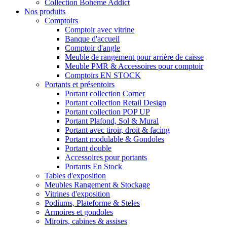
Collection Bohême Addict
Nos produits
Comptoirs
Comptoir avec vitrine
Banque d'accueil
Comptoir d'angle
Meuble de rangement pour arrière de caisse
Meuble PMR & Accessoires pour comptoir
Comptoirs EN STOCK
Portants et présentoirs
Portant collection Corner
Portant collection Retail Design
Portant collection POP UP
Portant Plafond, Sol & Mural
Portant avec tiroir, droit & facing
Portant modulable & Gondoles
Portant double
Accessoires pour portants
Portants En Stock
Tables d'exposition
Meubles Rangement & Stockage
Vitrines d'exposition
Podiums, Plateforme & Steles
Armoires et gondoles
Miroirs, cabines & assises