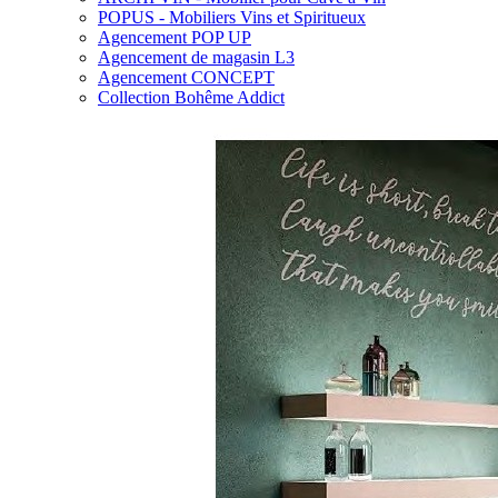
POPUS - Mobiliers Vins et Spiritueux
Agencement POP UP
Agencement de magasin L3
Agencement CONCEPT
Collection Bohême Addict