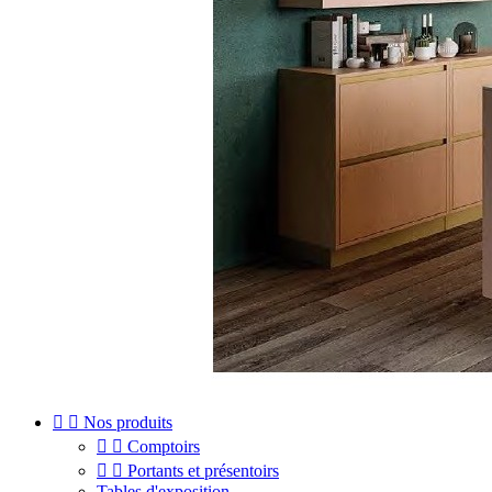


Nos produits


Comptoirs


Portants et présentoirs
Tables d'exposition