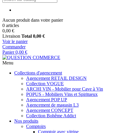
Aucun produit dans votre panier
0 articles
0,00 €
Livraison
Total
0,00 €
Voir le panier
Commander
Panier
0,00 €
Menu
Collections d'agencement
Agencement RETAIL DESIGN
Collection VOGUE
ARCHI VIN - Mobilier pour Cave à Vin
POPUS - Mobiliers Vins et Spiritueux
Agencement POP UP
Agencement de magasin L3
Agencement CONCEPT
Collection Bohême Addict
Nos produits
Comptoirs
Comptoir avec vitrine