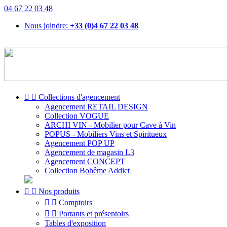
04 67 22 03 48
Nous joindre:
+33 (0)4 67 22 03 48


Collections d'agencement
Agencement RETAIL DESIGN
Collection VOGUE
ARCHI VIN - Mobilier pour Cave à Vin
POPUS - Mobiliers Vins et Spiritueux
Agencement POP UP
Agencement de magasin L3
Agencement CONCEPT
Collection Bohême Addict


Nos produits


Comptoirs


Portants et présentoirs
Tables d'exposition