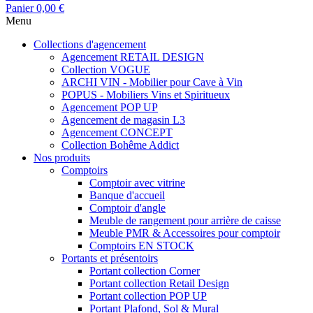
Panier
0,00 €
Menu
Collections d'agencement
Agencement RETAIL DESIGN
Collection VOGUE
ARCHI VIN - Mobilier pour Cave à Vin
POPUS - Mobiliers Vins et Spiritueux
Agencement POP UP
Agencement de magasin L3
Agencement CONCEPT
Collection Bohême Addict
Nos produits
Comptoirs
Comptoir avec vitrine
Banque d'accueil
Comptoir d'angle
Meuble de rangement pour arrière de caisse
Meuble PMR & Accessoires pour comptoir
Comptoirs EN STOCK
Portants et présentoirs
Portant collection Corner
Portant collection Retail Design
Portant collection POP UP
Portant Plafond, Sol & Mural