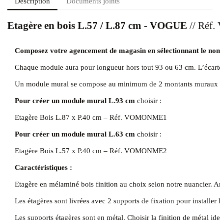
Description
Documents joints
Etagère en bois L.57 / L.87 cm - VOGUE
// Ré
Composez votre agencement de magasin en sélectionnant le nom
Chaque module aura pour longueur hors tout 93 ou 63 cm. L’écarte
Un module mural se compose au minimum de 2 montants muraux
Pour créer un module mural L.93 cm
choisir :
Etagère Bois L.87 x P.40 cm – Réf. VOMONME1
Pour créer un module mural L.63 cm
choisir :
Etagère Bois L.57 x P.40 cm – Réf. VOMONME2
Caractéristiques :
Etagère en mélaminé bois finition au choix selon notre nuancier. A
Les étagères sont livrées avec 2 supports de fixation pour instal
Les supports étagères sont en métal. Choisir la finition de métal i