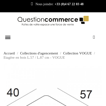
Nous joindre:
+33 (0)4 67 22 03 48
Accueil
Collections d'agencement
Collection VOGUE
Etagère en bois L.57 / L.87 cm - VOGUE