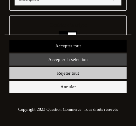
Cookies d'analyse
Non
Oui
Accepter tout
Description
Accepter la sélection
Rejeter tout
Cookies de performance
Annuler
Non
Oui
Description
Copyright 2023 Question Commerce. Tous droits réservés
Autres cookies