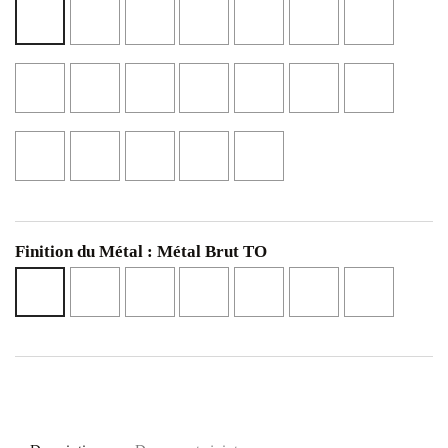
Noir
Perle
Ciment
Noyer
Chêne
Chêne
Blanc
Mat
N52
N10
Cannelle
Blond
Américai
Mat
N02
N41
NS45
NS42
N01
Noyer
Calcaire
Beige
Marbre
Marbre
Pierre
Terracott
Eucalyptus
NS14
Canapa
Noir
Clair
L17
L25
NS46
NS04
Texturé
Texturé
NSMA1
NSMA2
Chêne
Noyer
Cerisier
Laqué
Laqué
Blanc
Brun
Noir
Blanc
Noir
L40
L47
L48
L01
L02
Finition du Métal : Métal Brut TO
Epoxy
Epoxy
Epoxy
Epoxy
Epoxy
Epoxy
Métal
Blanc
Noir
Bronze
Cuivre
Brunito
Champag
Brut
BO
NO
BZ
RA
BR
CH
TO