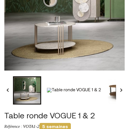


Table ronde VOGUE 1 & 2
VOTA1-2
Référence
:
5 semaines