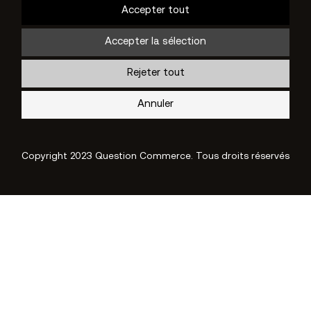
Accepter tout
Description
Accepter la sélection
Rejeter tout
Cookies de performance
Annuler
Non
Oui
Description
Copyright 2023 Question Commerce. Tous droits réservés
Autres cookies
Non
Oui
Description