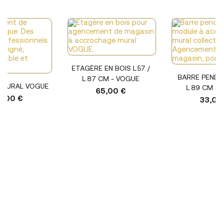
ETAGÈRE EN BOIS L.57 /
BARRE PENDER
L.87 CM - VOGUE
MURAL VOGUE
L.89 CM -
65,00 €
9,00 €
33,00