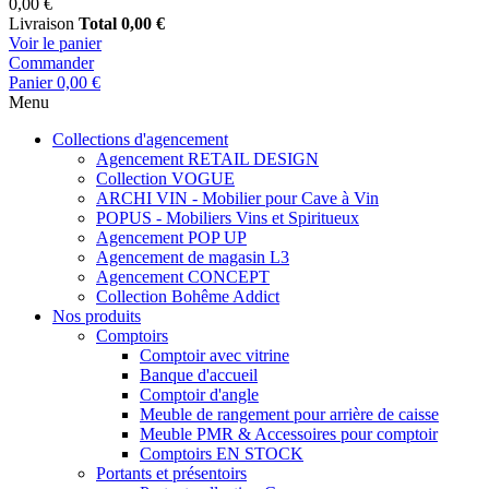
0,00 €
Livraison
Total
0,00 €
Voir le panier
Commander
Panier
0,00 €
Menu
Collections d'agencement
Agencement RETAIL DESIGN
Collection VOGUE
ARCHI VIN - Mobilier pour Cave à Vin
POPUS - Mobiliers Vins et Spiritueux
Agencement POP UP
Agencement de magasin L3
Agencement CONCEPT
Collection Bohême Addict
Nos produits
Comptoirs
Comptoir avec vitrine
Banque d'accueil
Comptoir d'angle
Meuble de rangement pour arrière de caisse
Meuble PMR & Accessoires pour comptoir
Comptoirs EN STOCK
Portants et présentoirs