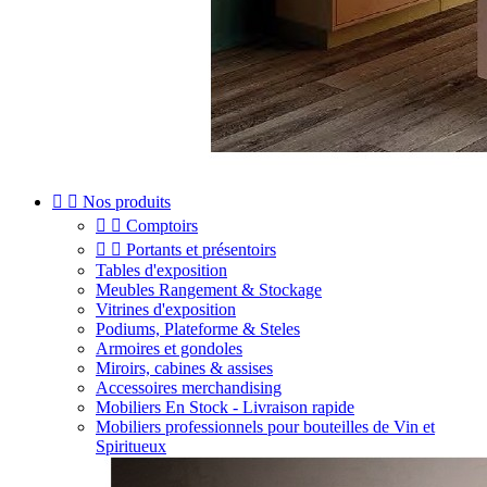


Nos produits


Comptoirs


Portants et présentoirs
Tables d'exposition
Meubles Rangement & Stockage
Vitrines d'exposition
Podiums, Plateforme & Steles
Armoires et gondoles
Miroirs, cabines & assises
Accessoires merchandising
Mobiliers En Stock - Livraison rapide
Mobiliers professionnels pour bouteilles de Vin et
Spiritueux