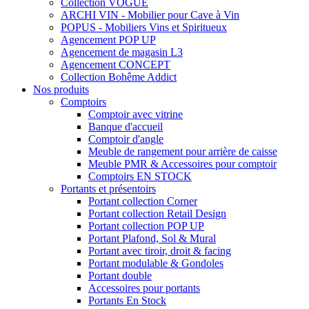
Collection VOGUE
ARCHI VIN - Mobilier pour Cave à Vin
POPUS - Mobiliers Vins et Spiritueux
Agencement POP UP
Agencement de magasin L3
Agencement CONCEPT
Collection Bohême Addict
Nos produits
Comptoirs
Comptoir avec vitrine
Banque d'accueil
Comptoir d'angle
Meuble de rangement pour arrière de caisse
Meuble PMR & Accessoires pour comptoir
Comptoirs EN STOCK
Portants et présentoirs
Portant collection Corner
Portant collection Retail Design
Portant collection POP UP
Portant Plafond, Sol & Mural
Portant avec tiroir, droit & facing
Portant modulable & Gondoles
Portant double
Accessoires pour portants
Portants En Stock