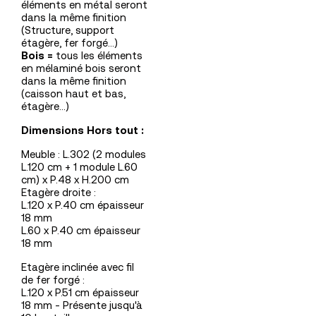
éléments en métal seront
dans la même finition
(Structure, support
étagère, fer forgé…)
Bois =
tous les éléments
en mélaminé bois seront
dans la même finition
(caisson haut et bas,
étagère…)
Dimensions Hors tout :
Meuble : L.302 (2 modules
L.120 cm + 1 module L.60
cm) x P.48 x H.200 cm
Etagère droite :
L.120 x P.40 cm épaisseur
18 mm
L.60 x P.40 cm épaisseur
18 mm
Etagère inclinée avec fil
de fer forgé :
L.120 x P.51 cm épaisseur
18 mm - Présente jusqu'à