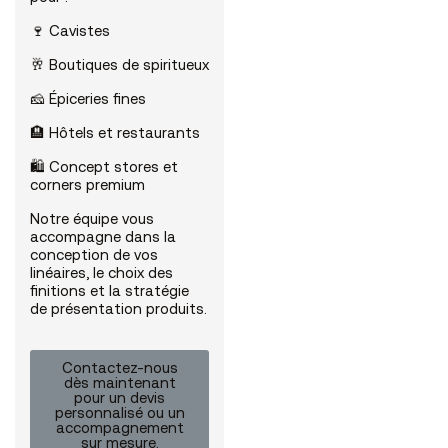
🍷 Cavistes
🥂 Boutiques de spiritueux
🧀 Épiceries fines
🏨 Hôtels et restaurants
🛍️ Concept stores et
corners premium
Notre équipe vous
accompagne dans la
conception de vos
linéaires, le choix des
finitions et la stratégie
de présentation produits.
Contactez-nous
dès maintenant
pour un devis
personnalisé ou un
accompagnement
sur mesure.