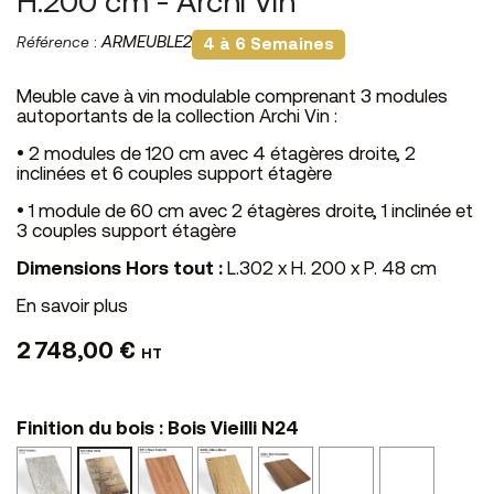
H.200 cm - Archi Vin
Référence
:
ARMEUBLE2
4 à 6 Semaines
Meuble cave à vin modulable comprenant 3 modules
autoportants de la collection Archi Vin :
• 2 modules de 120 cm avec 4 étagères droite, 2
inclinées et 6 couples support étagère
• 1 module de 60 cm avec 2 étagères droite, 1 inclinée et
3 couples support étagère
Dimensions Hors tout :
L.302 x H. 200 x P. 48 cm
En savoir plus
2 748,00 €
HT
Finition du bois : Bois Vieilli N24
Ciment
Noyer
Chêne
Noyer
Calcaire
Pierre
Bois
N10
Cannelle
Blond
Eucalyptus
NS14
L17
Vieilli