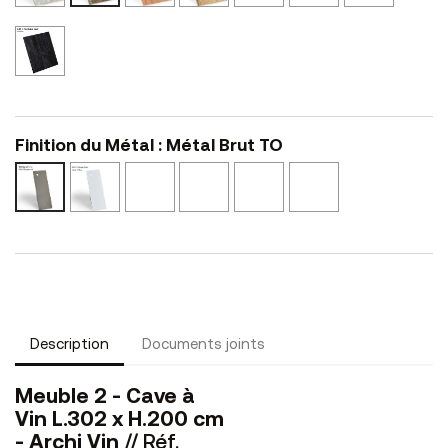
N41
NS45
NS46
N24
Cerisier
Noir
L48
Finition du Métal : Métal Brut TO
Epoxy
Epoxy
Epoxy
Epoxy
Epoxy
Métal
Blanc
Noir
Bronze
Brunito
Champagne
Brut
BO
NO
BZ
BR
CH
TO
Description
Documents joints
Meuble 2 - Cave à
Vin L.302 x H.200 cm
- Archi Vin
// Réf.