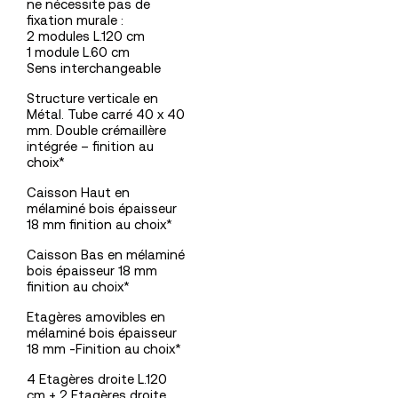
ne nécessite pas de
fixation murale :
2 modules L.120 cm
1 module L.60 cm
Sens interchangeable
Structure verticale en
Métal. Tube carré 40 x 40
mm. Double crémaillère
intégrée – finition au
choix*
Caisson Haut en
mélaminé bois épaisseur
18 mm finition au choix*
Caisson Bas en mélaminé
bois épaisseur 18 mm
finition au choix*
Etagères amovibles en
mélaminé bois épaisseur
18 mm -Finition au choix*
4 Etagères droite L.120
cm + 2 Etagères droite