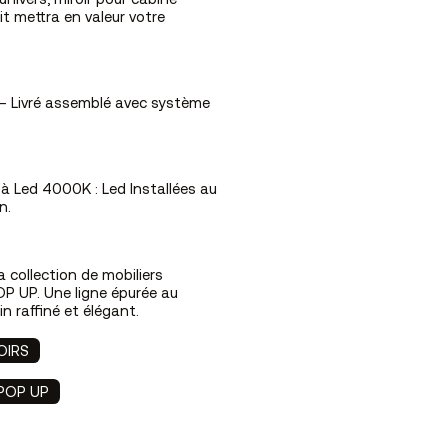
nivers, miroir pour cabine
it mettra en valeur votre
r – Livré assemblé avec système
e à Led 4000K : Led Installées au
n.
a collection de mobiliers
P UP. Une ligne épurée au
n raffiné et élégant.
OIRS
POP UP