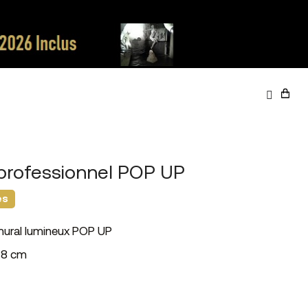
 professionnel POP UP
es
 mural lumineux POP UP
P.8 cm