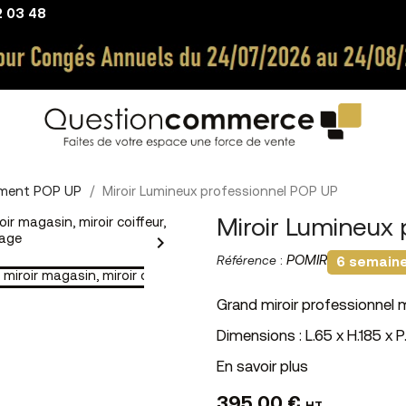
2 03 48
ment POP UP
Miroir Lumineux professionnel POP UP
Miroir Lumineux

Référence
:
POMIR
6 semain
Grand miroir professionnel
Dimensions : L.65 x H.185 x 
En savoir plus
395,00 €