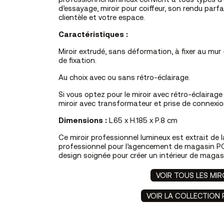
professionnel lumineux convient à tous types d’u
d’essayage, miroir pour coiffeur, son rendu parfa
clientèle et votre espace.
Caractéristiques :
Miroir extrudé, sans déformation, à fixer au mu
de fixation.
Au choix avec ou sans rétro-éclairage.
Si vous optez pour le miroir avec rétro-éclairag
miroir avec transformateur et prise de connexio
Dimensions :
L.65 x H.185 x P.8 cm
Ce miroir professionnel lumineux est extrait de l
professionnel pour l’agencement de magasin PO
design soignée pour créer un intérieur de magasi
VOIR TOUS LES MIR
VOIR LA COLLECTION 