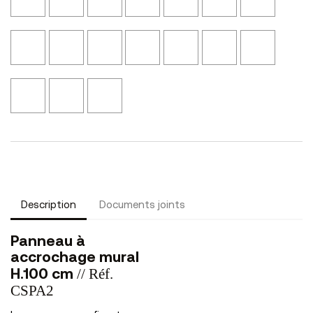
Cannelle
Oxydée
NS14
Blond
Canapa
Noir
Clair
N41
N11
NS45
NS04
Texturé
Texturé
NSMA1
NSMA2
Noyer
Noyer
Bronze
Laqué
Laqué
Rose
Jaune
Eucalyptus
Brun
L12
Noir
Blanc
Punk
Pop
NS46
L47
L02
L01
Bleu
Pourpre
Argile
Saphir
Description
Documents joints
Panneau à
accrochage mural
// Réf.
H.100 cm
CSPA2