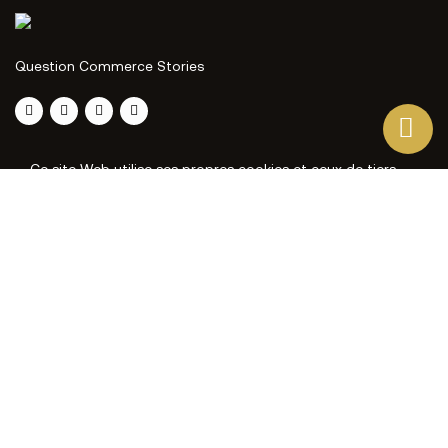
Question Commerce Stories
Ce site Web utilise ses propres cookies et ceux de tiers
pour améliorer nos services et vous montrer des
publicités liées à vos préférences en analysant vos
habitudes de navigation. Pour donner votre consentement
à son utilisation, appuyez sur le bouton Accepter.
Plus d'informations
Personnaliser les cookies
J'ACCEPTE
REJETER TOUT
PRÉFÉRENCES EN MATIÈRE DE COOKIES