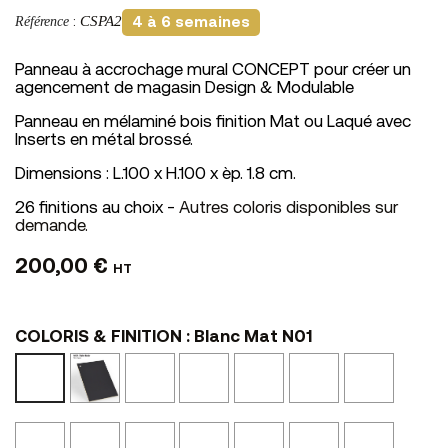
CSPA2
Référence
:
4 à 6 semaines
Panneau à accrochage mural CONCEPT pour créer un
agencement de magasin Design & Modulable
Panneau en mélaminé bois finition Mat ou Laqué avec
Inserts en métal brossé.
Dimensions : L.100 x H.100 x èp. 1.8 cm.
26 finitions au choix -
Autres coloris disponibles sur
demande.
200,00 €
HT
COLORIS & FINITION : Blanc Mat N01
Noir
Ciment
Bois
Perle
Castor
Graphit
Blanc
Mat
N10
Vieilli
N52
N53
N54
Mat
N02
N24
N01
Noyer
Tôle
Calcaire
Chêne
Beige
Marbre
Marbre