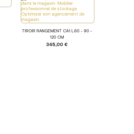
Voir le produit
TIROIR RANGEMENT CA1 L.60 - 90 -
120 CM
345,00 €
Voir
TOTEM DO
CRÉM