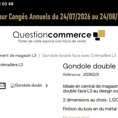
2 03 48
ment de magasin L3
Gondole double face avec Crémaillère L3
Gondole double 
Référence
:
203IS2/3

Idéale en central de magasin
double face L3 au design so
2 dimensions au choix : L.12
Finition du bois en du métal 