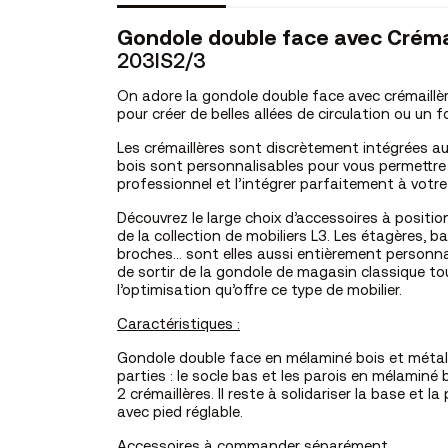
Gondole double face avec Créma
203IS2/3
On adore la gondole double face avec crémaillè
pour créer de belles allées de circulation ou un f
Les crémaillères sont discrètement intégrées au
bois sont personnalisables pour vous permettre 
professionnel et l’intégrer parfaitement à vot
Découvrez le large choix d’accessoires à positio
de la collection de mobiliers L3. Les étagères, ba
broches… sont elles aussi entièrement personna
de sortir de la gondole de magasin classique to
l’optimisation qu’offre ce type de mobilier.
Caractéristiques :
Gondole double face en mélaminé bois et métal. 
parties : le socle bas et les parois en mélaminé 
2 crémaillères. Il reste à solidariser la base et la
avec pied réglable.
Accessoires à commander séparément.