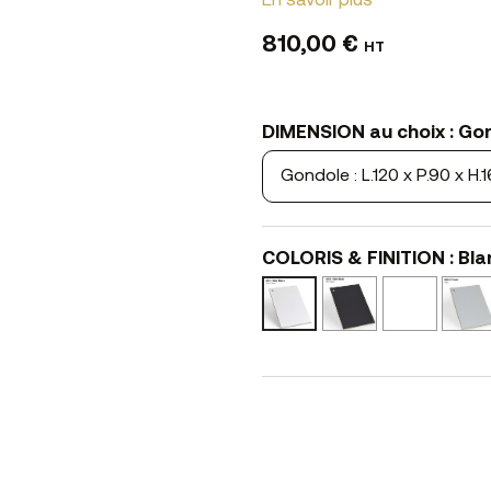
En savoir plus
810,00 €
HT
DIMENSION au choix : Gond
COLORIS & FINITION : Bl
Noir
Ciment
Blanc
Mat
N10
Mat
N02
N01