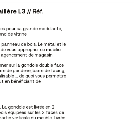
illère L3
// Réf.
res pour sa grande modularité,
ond de vitrine.
 panneau de bois. Le métal et le
de vous approprier ce mobilier
re agencement de magasin.
nner sur la gondole double face
rre de penderie, barre de facing,
lisable … de quoi vous permettre
ut en bénéficiant de
La gondole est livrée en 2
bois équipées sur les 2 faces de
 partie verticale du meuble. Livrée