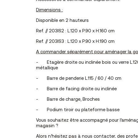
Dimensions :
Disponible en 2 hauteurs
Ref. // 203IS2 : L.120 x P.90 x H.160 cm
Ref. // 203IS3 : L.120 x P.90 x H.190 cm
A commander séparément pour aménager la gon
-
Etagère droite ou inclinée bois ou verre L.
métallique
-
Barre de penderie L.115 / 60 / 40 cm
-
Barre de facing droite ou inclinée
-
Barre de charge, Broches
-
Podium tiroir ou plateforme basse
Vous souhaitez être accompagné pour l’aménag
magasin ?
Alors n’hésitez pas à nous contacter, des prof