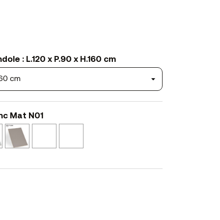
ole : L.120 x P.90 x H.160 cm
anc Mat N01
Perle
Castor
Graphite
Tôle
N52
N53
N54
Oxydée
N11