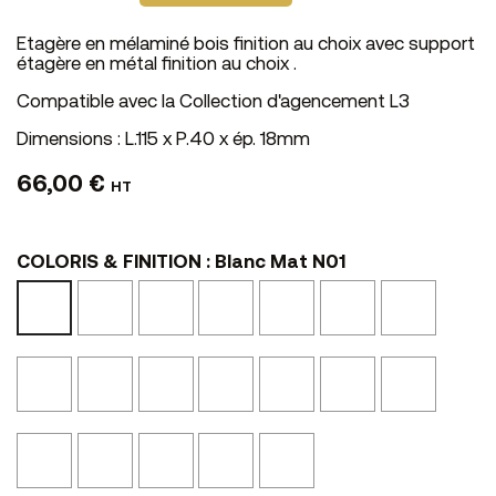
Etagère en mélaminé bois finition au choix avec support
étagère en métal finition au choix .
Compatible avec la Collection d'agencement L3
Dimensions : L.115 x P.40 x ép. 18mm
66,00 €
HT
COLORIS & FINITION : Blanc Mat N01
Noir
Ciment
Bois
Perle
Castor
Graphit
Blanc
Mat
N10
Vieilli
N52
N53
N54
Mat
N02
N24
N01
Noyer
Tôle
Calcaire
Chêne
Beige
Marbre
Marbre
Cannelle
Oxydée
NS14
Blond
Canapa
Noir
Clair
N41
N11
NS45
NS04
Texturé
Texturé
NSMA1
NSMA2
Noyer
Noyer
Bronze
Laqué
Laqué
Eucalyptus
Brun
L12
Noir
Blanc
NS46
L47
L02
L01