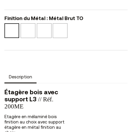
Finition du Métal : Métal Brut TO
Epoxy
Epoxy
Epoxy
Métal
Blanc
Noir
Bronze
Brut
BO
NO
BZ
TO
Description
Étagère bois avec
// Réf.
support L3
200ME
Etagère en mélaminé bois
finition au choix avec support
étagère en métal finition au