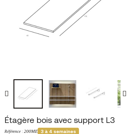


Étagère bois avec support L3
200ME
Référence
:
3 à 4 semaines