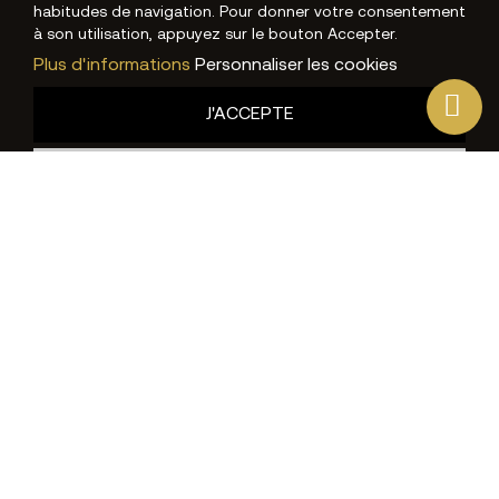
habitudes de navigation. Pour donner votre consentement
à son utilisation, appuyez sur le bouton Accepter.
Plus d'informations
Personnaliser les cookies
J'ACCEPTE
REJETER TOUT
PRÉFÉRENCES EN MATIÈRE DE COOKIES
Cookies fonctionnels
Technique
Non
Oui
Description et des cookies